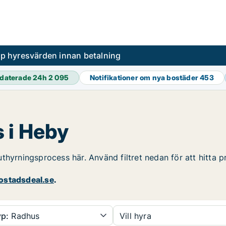
pp hyresvärden innan betalning
daterade 24h
2 095
Notifikationer om nya bostäder
453
 i Heby
thyrningsprocess här. Använd filtret nedan för att hitta 
stadsdeal.se
.
p:
Radhus
Vill hyra