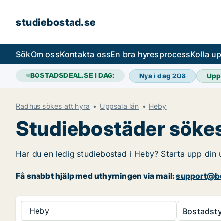
studiebostad.se
Sök
Om oss
Kontakta oss
En bra hyresprocess
Kolla u
BOSTADSDEAL.SE I DAG:
Nya i dag
208
Upp
Radhus sökes att hyra
Uppsala län
Heby
Studiebostäder sökes
Har du en ledig studiebostad i Heby? Starta upp din u
Få snabbt hjälp med uthyrningen via mail:
support@bo
Heby
Bostadsty