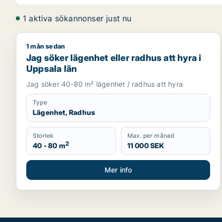
1 aktiva sökannonser just nu
1 mån sedan
Jag söker lägenhet eller radhus att hyra i Uppsala 
Jag söker lägenhet eller radhus att hyra i
Uppsala län
Jag söker 40-80 m² lägenhet / radhus att hyra
Type
Lägenhet, Radhus
Storlek
Max. per månad
2
40 - 80 m
11 000 SEK
Mer info