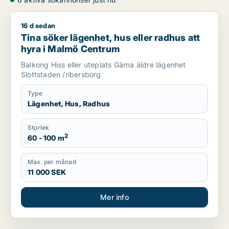
16 d sedan
Tina söker lägenhet, hus eller radhus att hyra i Malmö Cent
Tina söker lägenhet, hus eller radhus att
hyra i Malmö Centrum
Balkong Hiss eller uteplats Gärna äldre lägenhet
Slottstaden /ribersborg
Type
Lägenhet, Hus, Radhus
Storlek
2
60 - 100 m
Max. per månad
11 000 SEK
Mer info