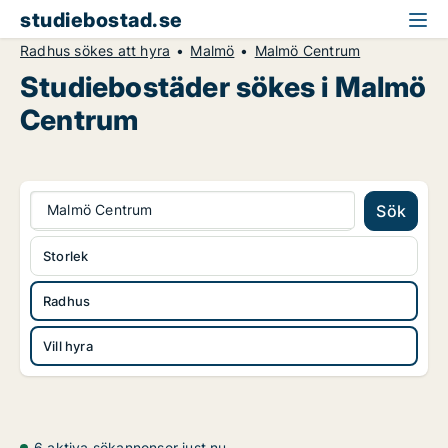
studiebostad.se
Radhus sökes att hyra
Malmö
Malmö Centrum
Studiebostäder sökes i Malmö
Centrum
Malmö Centrum
Sök
Storlek
Radhus
Vill hyra
6 aktiva sökannonser just nu