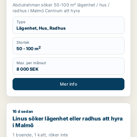
Abdulrahman söker 50-100 m² lägenhet / hus /
radhus i Malmö Centrum att hyra
Type
Lägenhet, Hus, Radhus
Storlek
2
50 - 100 m
Max. per månad
8 000 SEK
Mer info
16 d sedan
Linus söker lägenhet eller radhus att hyra i Malmö
Linus söker lägenhet eller radhus att hyra
i Malmö
1 boende, 1 katt, röker inte