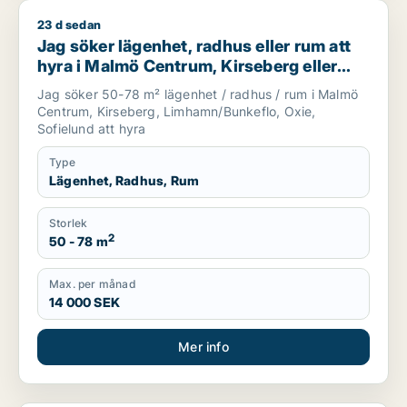
23 d sedan
Jag söker lägenhet, radhus eller rum att hyra i Malmö Centr
Jag söker lägenhet, radhus eller rum att
hyra i Malmö Centrum, Kirseberg eller
Limhamn/Bunkeflo m.fl.
Jag söker 50-78 m² lägenhet / radhus / rum i Malmö
Centrum, Kirseberg, Limhamn/Bunkeflo, Oxie,
Sofielund att hyra
Type
Lägenhet, Radhus, Rum
Storlek
2
50 - 78 m
Max. per månad
14 000 SEK
Mer info