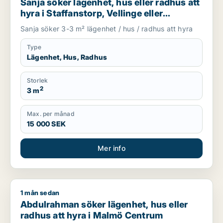
Sanja söker lägenhet, hus eller radhus att
hyra i Staffanstorp, Vellinge eller
Kävlinge m.fl.
Sanja söker 3-3 m² lägenhet / hus / radhus att hyra
Type
Lägenhet, Hus, Radhus
Storlek
2
3 m
Max. per månad
15 000 SEK
Mer info
1 mån sedan
Abdulrahman söker lägenhet, hus eller radhus att hyra i Ma
Abdulrahman söker lägenhet, hus eller
radhus att hyra i Malmö Centrum