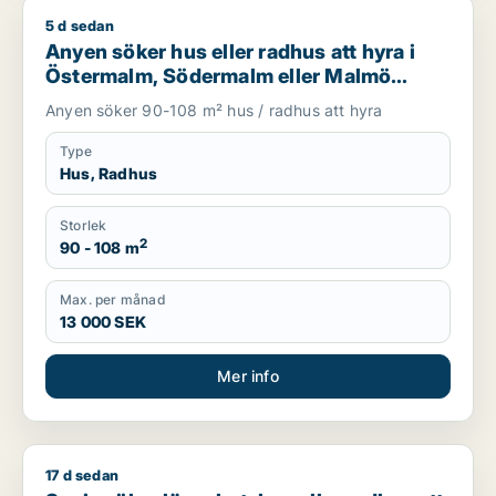
5 d sedan
Anyen söker hus eller radhus att hyra i Östermalm, Söderma
Anyen söker hus eller radhus att hyra i
Östermalm, Södermalm eller Malmö
Centrum m.fl.
Anyen söker 90-108 m² hus / radhus att hyra
Type
Hus, Radhus
Storlek
2
90 - 108 m
Max. per månad
13 000 SEK
Mer info
17 d sedan
Sanja söker lägenhet, hus eller radhus att hyra i Staffanstorp,