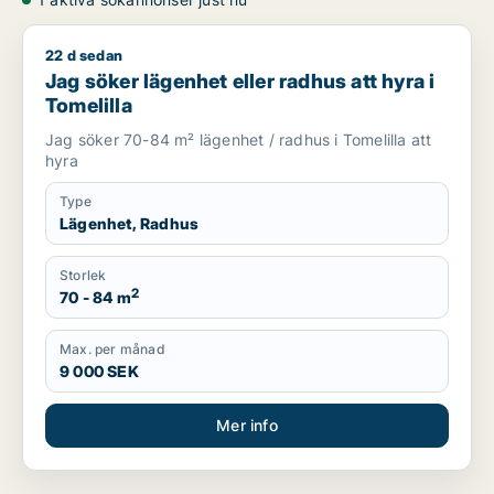
22 d sedan
Jag söker lägenhet eller radhus att hyra i Tomelilla
Jag söker lägenhet eller radhus att hyra i
Tomelilla
Jag söker 70-84 m² lägenhet / radhus i Tomelilla att
hyra
Type
Lägenhet, Radhus
Storlek
2
70 - 84 m
Max. per månad
9 000 SEK
Mer info