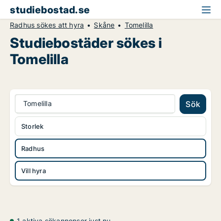
studiebostad.se
Radhus sökes att hyra
Skåne
Tomelilla
Studiebostäder sökes i
Tomelilla
Tomelilla
Sök
Storlek
Radhus
Vill hyra
1 aktiva sökannonser just nu