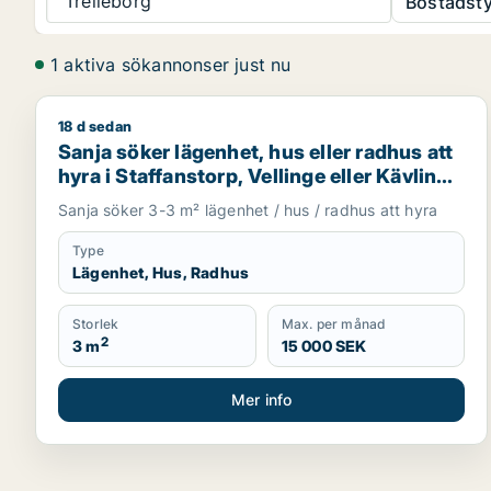
Trelleborg
Bostadsty
1 aktiva sökannonser just nu
18 d sedan
Sanja söker lägenhet, hus eller radhus att hyra i Sta
Sanja söker lägenhet, hus eller radhus att
hyra i Staffanstorp, Vellinge eller Kävlinge
m.fl.
Sanja söker 3-3 m² lägenhet / hus / radhus att hyra
Type
Lägenhet, Hus, Radhus
Storlek
Max. per månad
2
3 m
15 000 SEK
Mer info