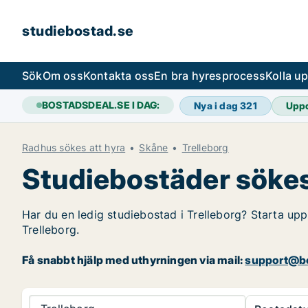
studiebostad.se
Sök
Om oss
Kontakta oss
En bra hyresprocess
Kolla u
BOSTADSDEAL.SE I DAG:
Nya i dag
321
Upp
Radhus sökes att hyra
Skåne
Trelleborg
Studiebostäder sökes 
Har du en ledig studiebostad i Trelleborg? Starta upp
Trelleborg.
Få snabbt hjälp med uthyrningen via mail:
support@bo