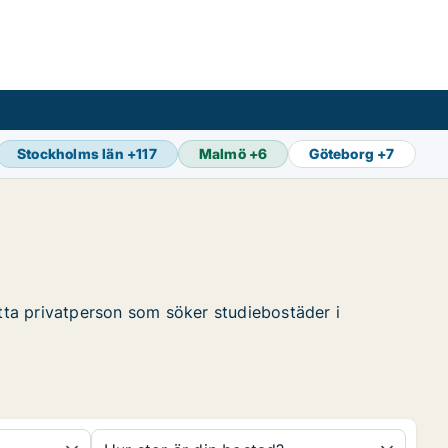
Stockholms län
+
117
Malmö
+
6
Göteborg
+
7
S
itta privatperson som söker studiebostäder i