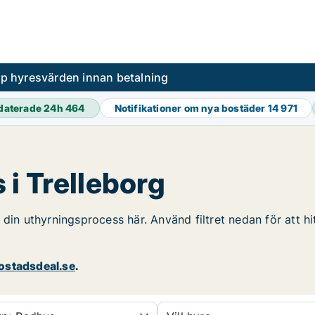
pp hyresvärden innan betalning
daterade 24h
464
Notifikationer om nya bostäder
14 971
i Trelleborg
 din uthyrningsprocess här. Använd filtret nedan för att h
stadsdeal.se
.