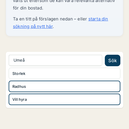
valts ut eftersom de kan vara relevanta alternativ
för din bostad.
Ta en titt på förslagen nedan – eller
starta din
sökning på nytt här
.
Umeå
Sök
Storlek
Radhus
Vill hyra