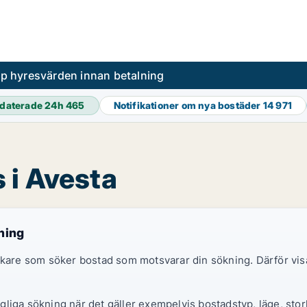
pp hyresvärden innan betalning
daterade 24h
465
Notifikationer om nya bostäder
14 971
 i Avesta
ning
sökare som söker bostad som motsvarar din sökning. Därför vi
liga sökning när det gäller exempelvis bostadstyp, läge, storl