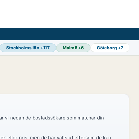
Stockholms län
+
117
Malmö
+
6
Göteborg
+
7
S
sar vi nedan de bostadssökare som matchar din
ek eller pris, men de har valts ut eftersom de kan