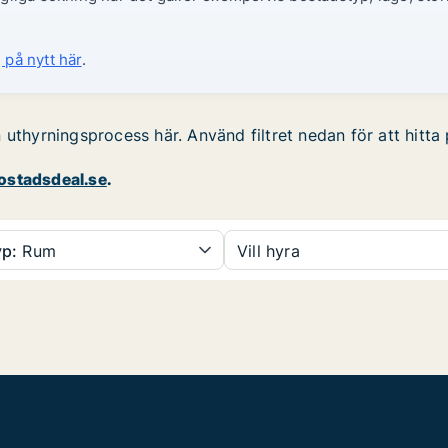
 på nytt här
.
 uthyrningsprocess här. Använd filtret nedan för att hitt
stadsdeal.se
.
p:
Rum
Vill hyra