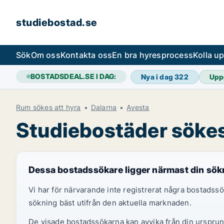
studiebostad.se
Sök
Om oss
Kontakta oss
En bra hyresprocess
Kolla u
BOSTADSDEAL.SE I DAG:
Nya i dag
322
Upp
Rum sökes att hyra
Dalarna
Avesta
Studiebostäder sökes
Dessa bostadssökare ligger närmast din sök
Vi har för närvarande inte registrerat några bostads
sökning bäst utifrån den aktuella marknaden.
De visade bostadssökarna kan avvika från din ursprung