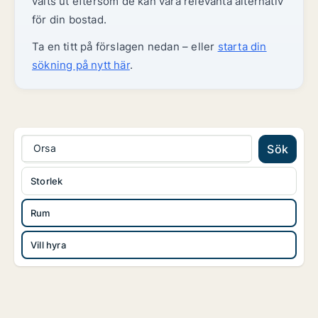
valts ut eftersom de kan vara relevanta alternativ
för din bostad.
Ta en titt på förslagen nedan – eller
starta din
sökning på nytt här
.
Orsa
Sök
Storlek
Rum
Vill hyra