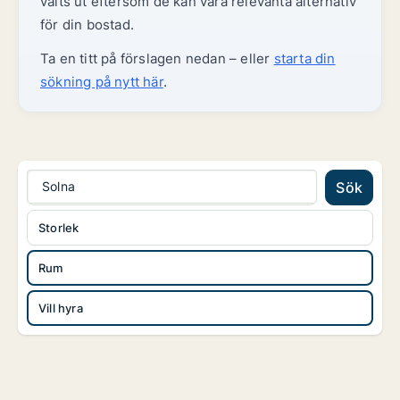
valts ut eftersom de kan vara relevanta alternativ
för din bostad.
Ta en titt på förslagen nedan – eller
starta din
sökning på nytt här
.
Solna
Sök
Storlek
Rum
Vill hyra