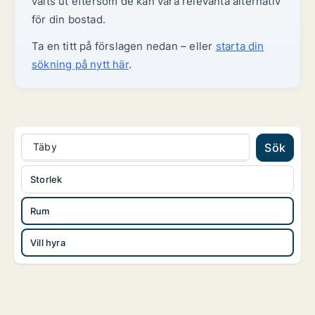
valts ut eftersom de kan vara relevanta alternativ
för din bostad.
Ta en titt på förslagen nedan – eller
starta din
sökning på nytt här
.
Täby
Sök
Storlek
Rum
Vill hyra