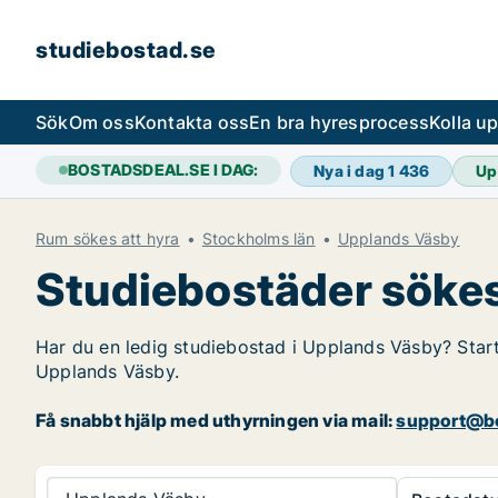
studiebostad.se
Sök
Om oss
Kontakta oss
En bra hyresprocess
Kolla u
BOSTADSDEAL.SE I DAG:
Nya i dag
1 436
Up
Rum sökes att hyra
Stockholms län
Upplands Väsby
Studiebostäder sökes
Har du en ledig studiebostad i Upplands Väsby? Start
Upplands Väsby.
Få snabbt hjälp med uthyrningen via mail:
support@bo