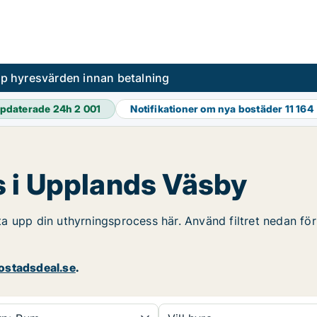
pp hyresvärden innan betalning
pdaterade 24h
2 001
Notifikationer om nya bostäder
11 164
 i Upplands Väsby
a upp din uthyrningsprocess här. Använd filtret nedan för
stadsdeal.se
.