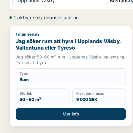
Upplands Väsby
Bostadsty
1 aktiva sökannonser just nu
1 mån sedan
Jag söker rum att hyra i Upplands Väsby, Vallentun
Jag söker rum att hyra i Upplands Väsby,
Vallentuna eller Tyresö
Jag söker 50-60 m² rum i Upplands Väsby, Vallentuna,
Tyresö att hyra
Type
Rum
Storlek
Max. per månad
2
50 - 60 m
9 000 SEK
Mer info