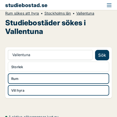
studiebostad.se
Rum sökes att hyra
Stockholms län
Vallentuna
Studiebostäder sökes i
Vallentuna
Vallentuna
Sök
Storlek
Rum
Vill hyra
1 aktiva sökannonser just nu