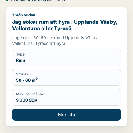
1 mån sedan
Jag söker rum att hyra i Upplands Väsby, Vallentuna eller Ty
Jag söker rum att hyra i Upplands Väsby,
Vallentuna eller Tyresö
Jag söker 50-60 m² rum i Upplands Väsby,
Vallentuna, Tyresö att hyra
Type
Rum
Storlek
2
50 - 60 m
Max. per månad
9 000 SEK
Mer info