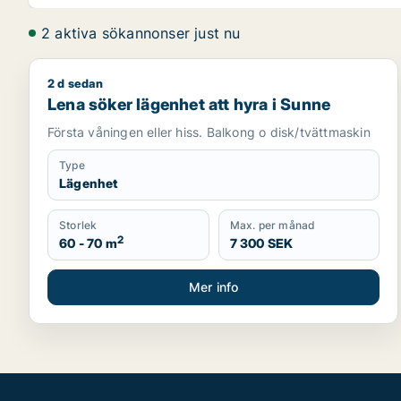
2 aktiva sökannonser just nu
2 d sedan
Lena söker lägenhet att hyra i Sunne
Lena söker lägenhet att hyra i Sunne
Första våningen eller hiss. Balkong o disk/tvättmaskin
Type
Lägenhet
Storlek
Max. per månad
2
60 - 70 m
7 300 SEK
Mer info