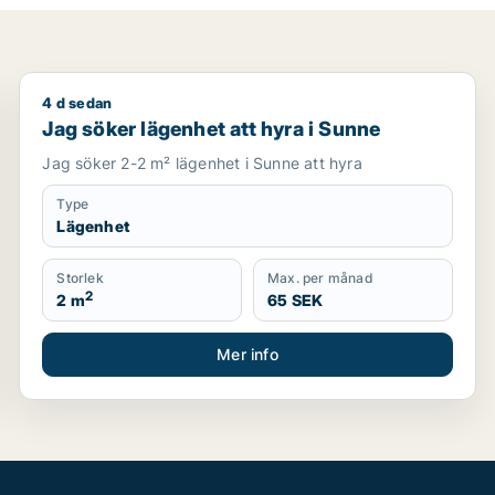
4 d sedan
Jag söker lägenhet att hyra i Sunne
Jag söker lägenhet att hyra i Sunne
Jag söker 2-2 m² lägenhet i Sunne att hyra
Type
Lägenhet
Storlek
Max. per månad
2
2 m
65 SEK
Mer info