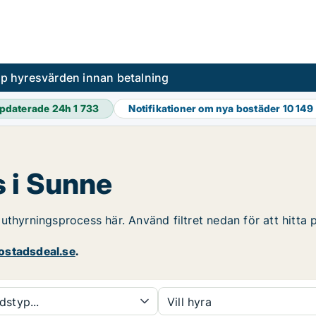
pp hyresvärden innan betalning
pdaterade 24h
1 733
Notifikationer om nya bostäder
10 149
 i Sunne
uthyrningsprocess här. Använd filtret nedan för att hitta
stadsdeal.se
.
dstyp...
Vill hyra