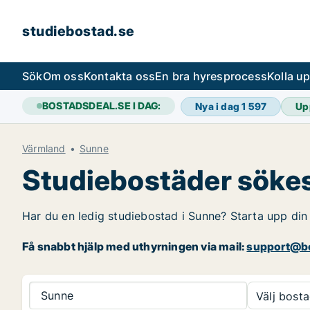
studiebostad.se
Sök
Om oss
Kontakta oss
En bra hyresprocess
Kolla u
BOSTADSDEAL.SE I DAG:
Nya i dag
1 597
Up
Värmland
Sunne
Studiebostäder sökes
Har du en ledig studiebostad i Sunne? Starta upp din 
Få snabbt hjälp med uthyrningen via mail:
support@bo
Sunne
Välj bosta