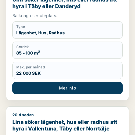
hyra i Täby eller Danderyd
Balkong eller uteplats.
Type
Lägenhet, Hus, Radhus
Storlek
2
85 - 100 m
Max. per månad
22 000 SEK
Mer info
20 d sedan
Lina söker lägenhet, hus eller radhus att hyra i Vallentuna, Tä
Lina söker lägenhet, hus eller radhus att
hyra i Vallentuna, Täby eller Norrtälje