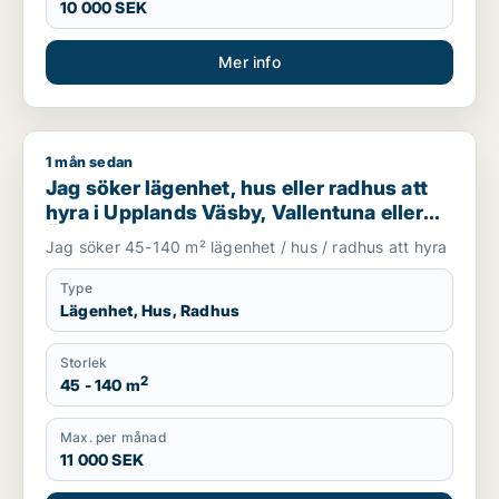
10 000 SEK
Mer info
1 mån sedan
Jag söker lägenhet, hus eller radhus att hyra i Upplands Väsb
Jag söker lägenhet, hus eller radhus att
hyra i Upplands Väsby, Vallentuna eller
Österåker m.fl.
Jag söker 45-140 m² lägenhet / hus / radhus att hyra
Type
Lägenhet, Hus, Radhus
Storlek
2
45 - 140 m
Max. per månad
11 000 SEK