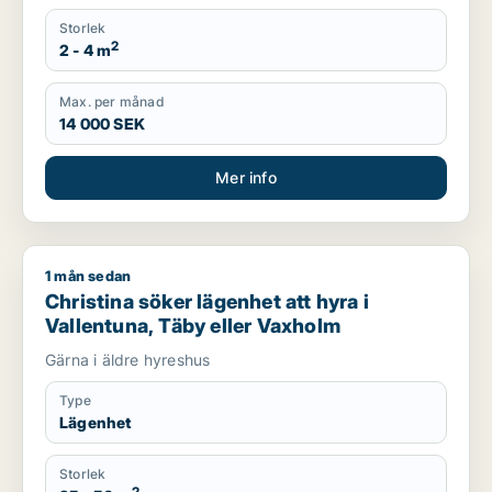
Storlek
2
2 - 4 m
Max. per månad
14 000 SEK
Mer info
1 mån sedan
Christina söker lägenhet att hyra i Vallentuna, Täby eller Va
Christina söker lägenhet att hyra i
Vallentuna, Täby eller Vaxholm
Gärna i äldre hyreshus
Type
Lägenhet
Storlek