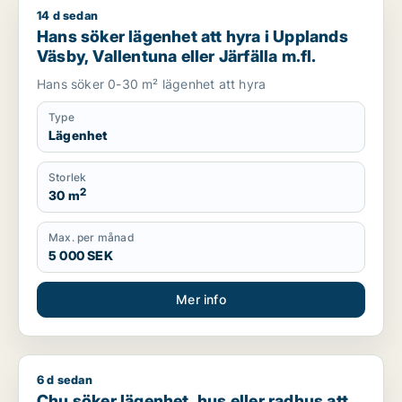
14 d sedan
Hans söker lägenhet att hyra i Upplands Väsby, Vallentuna ell
Hans söker lägenhet att hyra i Upplands
Väsby, Vallentuna eller Järfälla m.fl.
Hans söker 0-30 m² lägenhet att hyra
Type
Lägenhet
Storlek
2
30 m
Max. per månad
5 000 SEK
Mer info
6 d sedan
Chu söker lägenhet, hus eller radhus att hyra i Täby eller D
Chu söker lägenhet, hus eller radhus att