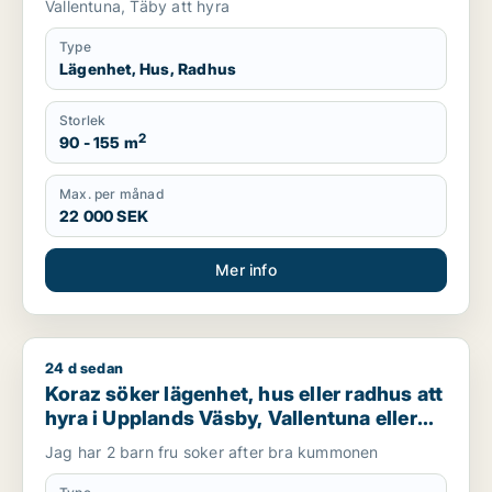
Vallentuna, Täby att hyra
Type
Lägenhet, Hus, Radhus
Storlek
2
90 - 155 m
Max. per månad
22 000 SEK
Mer info
24 d sedan
Koraz söker lägenhet, hus eller radhus att hyra i Upplands Väs
Koraz söker lägenhet, hus eller radhus att
hyra i Upplands Väsby, Vallentuna eller
Järfälla m.fl.
Jag har 2 barn fru soker after bra kummonen