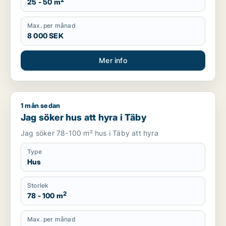
2
25 - 50 m
Max. per månad
8 000 SEK
Mer info
1 mån sedan
Jag söker hus att hyra i Täby
Jag söker hus att hyra i Täby
Jag söker 78-100 m² hus i Täby att hyra
Type
Hus
Storlek
2
78 - 100 m
Max. per månad