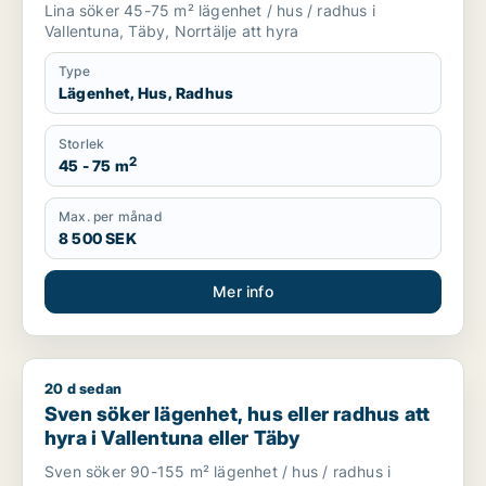
Lina söker 45-75 m² lägenhet / hus / radhus i
Vallentuna, Täby, Norrtälje att hyra
Type
Lägenhet, Hus, Radhus
Storlek
2
45 - 75 m
Max. per månad
8 500 SEK
Mer info
20 d sedan
Sven söker lägenhet, hus eller radhus att hyra i Vallentuna e
Sven söker lägenhet, hus eller radhus att
hyra i Vallentuna eller Täby
Sven söker 90-155 m² lägenhet / hus / radhus i