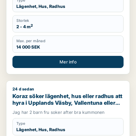
Type
Lägenhet, Hus, Radhus
Storlek
2
2 - 4 m
Max. per månad
14 000 SEK
Mer info
24 d sedan
Koraz söker lägenhet, hus eller radhus att hyra i Upplands Väs
Koraz söker lägenhet, hus eller radhus att
hyra i Upplands Väsby, Vallentuna eller
Järfälla m.fl.
Jag har 2 barn fru soker after bra kummonen
Type
Lägenhet, Hus, Radhus