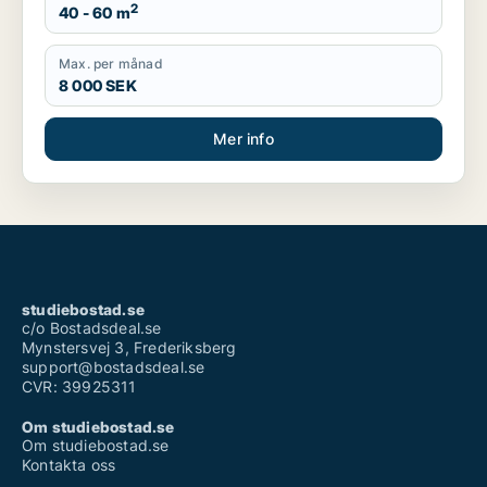
2
40 - 60 m
Max. per månad
8 000 SEK
Mer info
studiebostad.se
c/o Bostadsdeal.se
Mynstersvej 3, Frederiksberg
support@bostadsdeal.se
CVR: 39925311
Om studiebostad.se
Om studiebostad.se
Kontakta oss