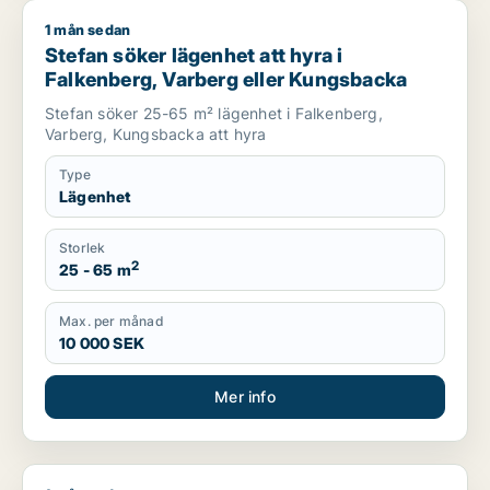
1 mån sedan
Stefan söker lägenhet att hyra i Falkenberg, Varberg eller 
Stefan söker lägenhet att hyra i
Falkenberg, Varberg eller Kungsbacka
Stefan söker 25-65 m² lägenhet i Falkenberg,
Varberg, Kungsbacka att hyra
Type
Lägenhet
Storlek
2
25 - 65 m
Max. per månad
10 000 SEK
Mer info