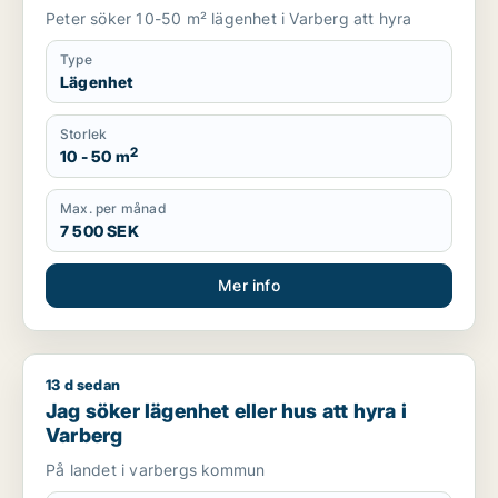
Peter söker 10-50 m² lägenhet i Varberg att hyra
Type
Lägenhet
Storlek
2
10 - 50 m
Max. per månad
7 500 SEK
Mer info
13 d sedan
Jag söker lägenhet eller hus att hyra i Varberg
Jag söker lägenhet eller hus att hyra i
Varberg
På landet i varbergs kommun