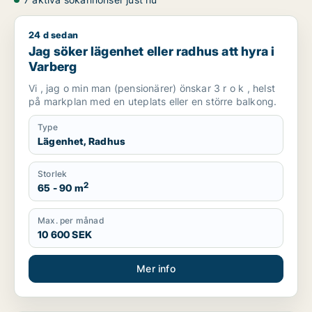
24 d sedan
Jag söker lägenhet eller radhus att hyra i Varberg
Jag söker lägenhet eller radhus att hyra i
Varberg
Vi , jag o min man (pensionärer) önskar 3 r o k , helst
på markplan med en uteplats eller en större balkong.
Type
Lägenhet, Radhus
Storlek
2
65 - 90 m
Max. per månad
10 600 SEK
Mer info