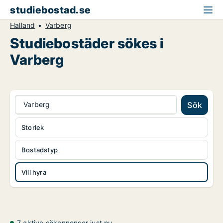
studiebostad.se
Halland
Varberg
Studiebostäder sökes i
Varberg
Varberg
Sök
Storlek
Bostadstyp
Vill hyra
7 aktiva sökannonser just nu