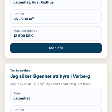
Lägenhet, Hus, Radhus
Storlek
2
65 - 200 m
Max. per månad
12 500 SEK
Mer info
1 mån sedan
Jag söker lägenhet att hyra i Varberg
Jag söker lägenhet att hyra i Varberg
Jag söker 40-60 m² lägenhet i Varberg att hyra
Type
Lägenhet
Storlek