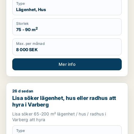
Type
Lägenhet, Hus
Storlek
2
75 - 90 m
Max. per månad
8 000 SEK
Mer info
26 d sedan
Lisa söker lägenhet, hus eller radhus att hyra i Varberg
Lisa söker lägenhet, hus eller radhus att
hyra i Varberg
Lisa söker 65-200 m² lägenhet / hus / radhus i
Varberg att hyra
Type