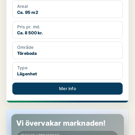
Areal
Ca. 95 m2
Pris pr. md.
Ca. 8 500 kr.
Område
Töreboda
Type
Lägenhet
Mer info
Lägenhet i Töreboda
Vi övervakar marknaden!