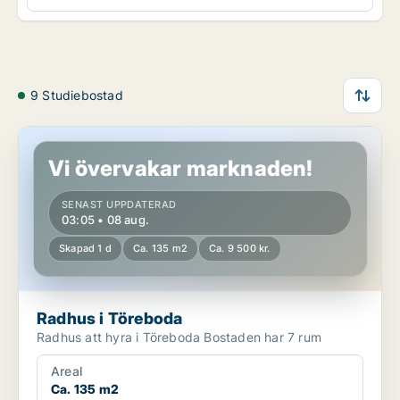
9 Studiebostad
Radhus i Töreboda
Vi övervakar marknaden!
SENAST UPPDATERAD
03:05 • 08 aug.
Skapad 1 d
Ca. 135 m2
Ca. 9 500 kr.
Radhus i Töreboda
Radhus att hyra i Töreboda Bostaden har 7 rum
Areal
Ca. 135 m2