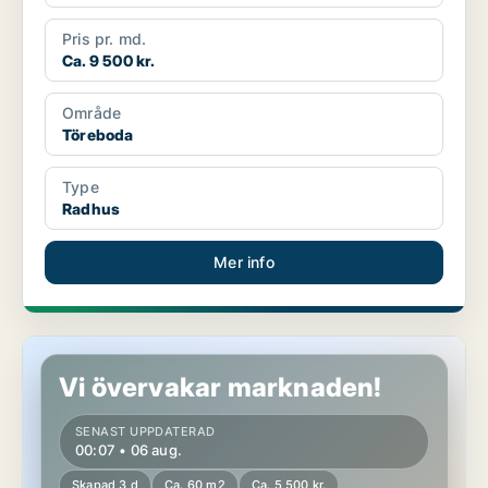
Pris pr. md.
Ca. 9 500 kr.
Område
Töreboda
Type
Radhus
Mer info
Lägenhet i Töreboda
Vi övervakar marknaden!
SENAST UPPDATERAD
00:07 • 06 aug.
Skapad 3 d
Ca. 60 m2
Ca. 5 500 kr.