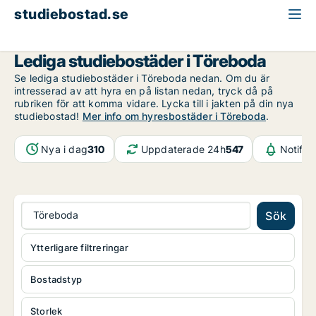
studiebostad.se
Västra Götaland
Töreboda
Lediga studiebostäder i Töreboda
Se lediga studiebostäder i Töreboda nedan. Om du är
intresserad av att hyra en på listan nedan, tryck då på
rubriken för att komma vidare. Lycka till i jakten på din nya
studiebostad!
Mer info om hyresbostäder i Töreboda
.
Nya i dag
310
Uppdaterade 24h
547
Notifik
Töreboda
Sök
Ytterligare filtreringar
Bostadstyp
Storlek