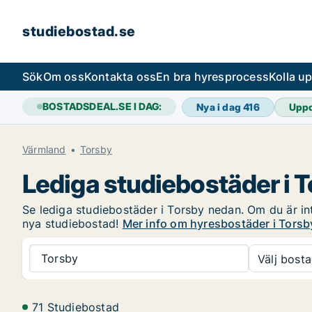
studiebostad.se
Sök
Om oss
Kontakta oss
En bra hyresprocess
Kolla u
BOSTADSDEAL.SE I DAG:
Nya i dag
416
Upp
Värmland
Torsby
Lediga studiebostäder i 
Se lediga studiebostäder i Torsby nedan. Om du är intr
nya studiebostad!
Mer info om hyresbostäder i Torsb
Torsby
Välj bosta
71 Studiebostad