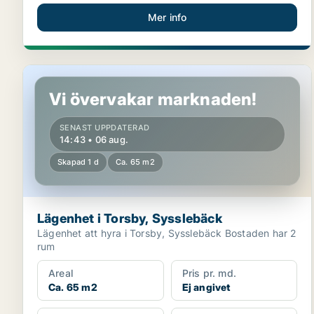
Mer info
Lägenhet i Torsby, Sysslebäck
Vi övervakar marknaden!
SENAST UPPDATERAD
14:43 • 06 aug.
Skapad 1 d
Ca. 65 m2
Lägenhet i Torsby, Sysslebäck
Lägenhet att hyra i Torsby, Sysslebäck Bostaden har 2
rum
Areal
Pris pr. md.
Ca. 65 m2
Ej angivet