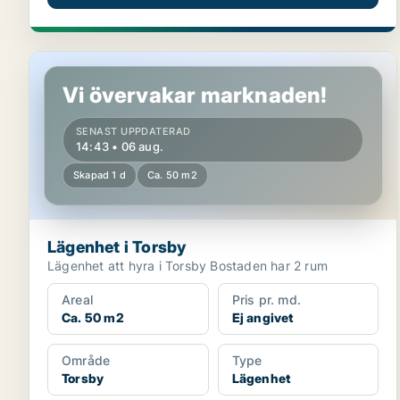
Lägenhet i Torsby
Vi övervakar marknaden!
SENAST UPPDATERAD
14:43 • 06 aug.
Skapad 1 d
Ca. 50 m2
Lägenhet i Torsby
Lägenhet att hyra i Torsby Bostaden har 2 rum
Areal
Pris pr. md.
Ca. 50 m2
Ej angivet
Område
Type
Torsby
Lägenhet