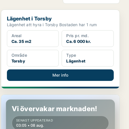
Lägenhet i Torsby
Lägenhet i Torsby
Lägenhet att hyra i Torsby Bostaden har 1 rum
Areal
Pris pr. md.
Ca. 35 m2
Ca. 6 000 kr.
Område
Type
Torsby
Lägenhet
Mer info
Lägenhet i Torsby
Vi övervakar marknaden!
SENAST UPPDATERAD
03:05 • 08 aug.