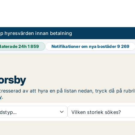
pp hyresvärden innan betalning
daterade 24h
1 859
Notifikationer om nya bostäder
9 269
Torsby
esserad av att hyra en på listan nedan, tryck då på rubrik
y
.
dstyp...
Vilken storlek sökes?