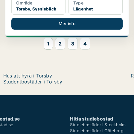
Område
Type
Torsby, Sysslebäck
Lägenhet
Mer info
1
2
3
4
Hus att hyra i Torsby
R
Studentbostäder i Torsby
ostad.se
Hitta studiebostad
tad.se
Studiebostäder i Stockholm
Studiebostäder i Göteborg