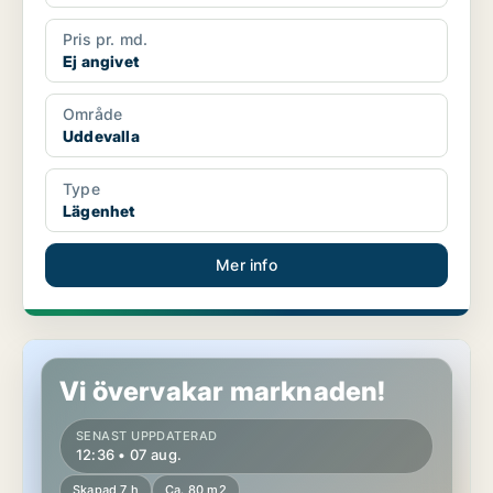
Pris pr. md.
Ej angivet
Område
Uddevalla
Type
Lägenhet
Mer info
Lägenhet i Uddevalla
Vi övervakar marknaden!
SENAST UPPDATERAD
12:36 • 07 aug.
Skapad 7 h
Ca. 80 m2