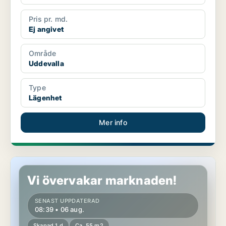
Pris pr. md.
Ej angivet
Område
Uddevalla
Type
Lägenhet
Mer info
Lägenhet i Uddevalla
Vi övervakar marknaden!
SENAST UPPDATERAD
08:39 • 06 aug.
Skapad 1 d
Ca. 55 m2