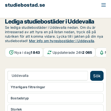
studiebostad.se
Västra Götaland
Uddevalla
Lediga studiebostäder i Uddevalla
Se lediga studiebostäder i Uddevalla nedan. Om du är
intresserad av att hyra en på listan nedan, tryck då på
rubriken för att komma vidare. Lycka till i jakten på din nya
studiebostad!
Mer info om hyresbostäder i Uddevalla
.
Nya i dag
1 843
Uppdaterade 24h
2 065
Not
Uddevalla
Sök
Ytterligare filtreringar
Bostadstyp
Storlek