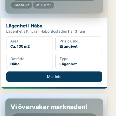
Skapad 6 h
Ca. 100 m2
Lägenhet i Håbo
Lägenhet att hyra i Håbo Bostaden har 3 rum
Areal
Pris pr. md.
Ca. 100 m2
Ej angivet
Område
Type
Håbo
Lägenhet
Mer info
Hus i Uppsala
Vi övervakar marknaden!