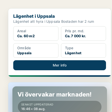
Lägenhet i Uppsala
Lägenhet i Uppsala
Lägenhet att hyra i Uppsala Bostaden har 2 rum
Areal
Pris pr. md.
Ca. 60 m2
Ca. 7 000 kr.
Område
Type
Uppsala
Lägenhet
Mer info
Rum i Uppsala
Vi övervakar marknaden!
SENAST UPPDATERAD
16:46 • 08 aug.