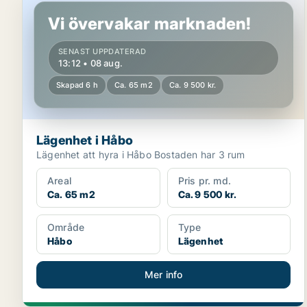
Vi övervakar marknaden!
SENAST UPPDATERAD
13:12 • 08 aug.
Skapad 6 h
Ca. 65 m2
Ca. 9 500 kr.
Lägenhet i Håbo
Lägenhet att hyra i Håbo Bostaden har 3 rum
Areal
Pris pr. md.
Ca. 65 m2
Ca. 9 500 kr.
Område
Type
Håbo
Lägenhet
Mer info