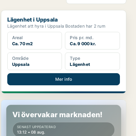
Lägenhet i Uppsala
Lägenhet i Uppsala
Lägenhet att hyra i Uppsala Bostaden har 2 rum
Areal
Pris pr. md.
Ca. 70 m2
Ca. 9 000 kr.
Område
Type
Uppsala
Lägenhet
Mer info
Lägenhet i Håbo
Vi övervakar marknaden!
SENAST UPPDATERAD
13:12 • 08 aug.