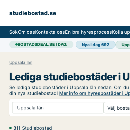
studiebostad.se
Sök
Om oss
Kontakta oss
En bra hyresprocess
Kolla u
BOSTADSDEAL.SE I DAG:
Nya i dag
692
Upp
Uppsala län
Lediga studiebostäder i 
Se lediga studiebostäder i Uppsala län nedan. Om du är
din nya studiebostad!
Mer info om hyresbostäder i U
Uppsala län
Välj bosta
811 Studiebostad