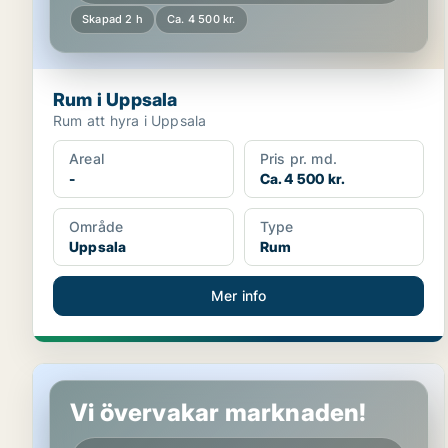
Skapad 2 h
Ca. 4 500 kr.
Rum i Uppsala
Rum att hyra i Uppsala
Areal
Pris pr. md.
-
Ca. 4 500 kr.
Område
Type
Uppsala
Rum
Mer info
Hus i Knivsta
Vi övervakar marknaden!