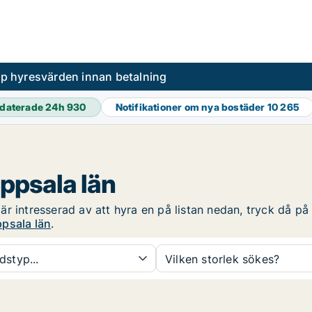
pp hyresvärden innan betalning
daterade 24h
930
Notifikationer om nya bostäder
10 265
Uppsala län
 intresserad av att hyra en på listan nedan, tryck då på r
ppsala län
.
dstyp...
Vilken storlek sökes?