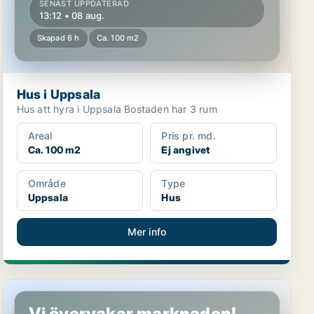
SENAST UPPDATERAD
13:12 • 08 aug.
Skapad 6 h
Ca. 100 m2
Hus i Uppsala
Hus att hyra i Uppsala Bostaden har 3 rum
Areal
Pris pr. md.
Ca. 100 m2
Ej angivet
Område
Type
Uppsala
Hus
Mer info
Hus i Håbo, Bålsta
Vi övervakar marknaden!