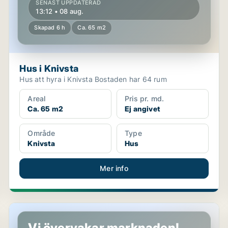
SENAST UPPDATERAD
13:12 • 08 aug.
Skapad 6 h
Ca. 65 m2
Hus i Knivsta
Hus att hyra i Knivsta Bostaden har 64 rum
Areal
Pris pr. md.
Ca. 65 m2
Ej angivet
Område
Type
Knivsta
Hus
Mer info
Lägenhet i Uppsala
Vi övervakar marknaden!