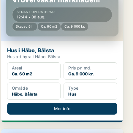
SENAST UPPDATERAD
12:44 • 08 aug.
Skapad 6 h
Ca. 60 m2
Ca. 9 000 kr.
Hus i Håbo, Bålsta
Hus att hyra i Håbo, Bålsta
Areal
Pris pr. md.
Ca. 60 m2
Ca. 9 000 kr.
Område
Type
Håbo, Bålsta
Hus
Mer info
Lägenhet i Uppsala