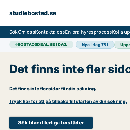
studiebostad.se
Sök
Om oss
Kontakta oss
En bra hyresprocess
Kolla u
BOSTADSDEAL.SE I DAG:
Nya i dag
781
Upp
Det finns inte fler sid
Det finns inte fler sidor för din sökning.
Tryck här för att gå tillbaka till starten av din sökning.
Sök bland lediga bostäder