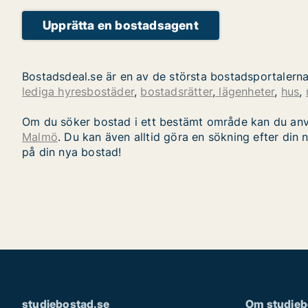
Upprätta en bostadsagent
Bostadsdeal.se är en av de största bostadsportalerna f
lediga hyresbostäder
,
bostadsrätter
,
lägenheter
,
hus
,
Om du söker bostad i ett bestämt område kan du an
Malmö
. Du kan även alltid göra en sökning efter din 
på din nya bostad!
studiebostad.se
Om studieb