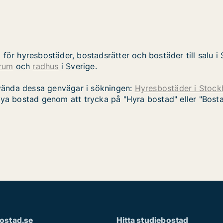
ör hyresbostäder, bostadsrätter och bostäder till salu i S
rum
och
radhus
i Sverige.
vända dessa genvägar i sökningen:
Hyresbostäder i Stoc
nya bostad genom att trycka på "Hyra bostad" eller "Bostad t
ostad.se
Hitta studiebostad