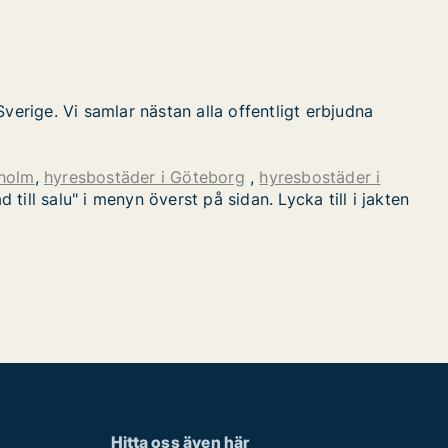
verige. Vi samlar nästan alla offentligt erbjudna
kholm
,
hyresbostäder i Göteborg
,
hyresbostäder i
ill salu" i menyn överst på sidan. Lycka till i jakten
Hitta oss även här