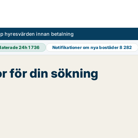
pp hyresvärden innan betalning
daterade 24h
1 736
Notifikationer om nya bostäder
8 282
or för din sökning