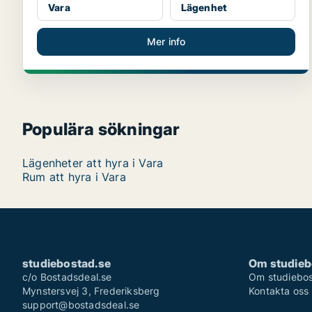
Vara
Lägenhet
Mer info
Populära sökningar
Lägenheter att hyra i Vara
Rum att hyra i Vara
studiebostad.se
Om studieb
c/o Bostadsdeal.se
Om studiebos
Mynstersvej 3, Frederiksberg
Kontakta oss
support@bostadsdeal.se