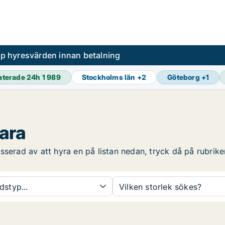
pp hyresvärden innan betalning
aterade 24h
1 989
Stockholms län
+
2
Göteborg
+
1
Vara
serad av att hyra en på listan nedan, tryck då på rubriken
dstyp...
Vilken storlek sökes?