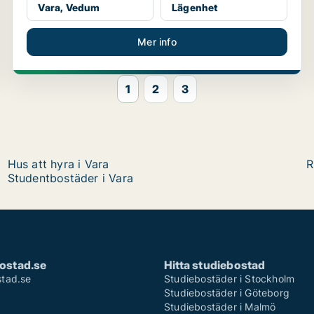
Vara, Vedum
Lägenhet
Mer info
1
2
3
Hus att hyra i Vara
R
Studentbostäder i Vara
ostad.se
Hitta studiebostad
tad.se
Studiebostäder i Stockholm
Studiebostäder i Göteborg
Studiebostäder i Malmö