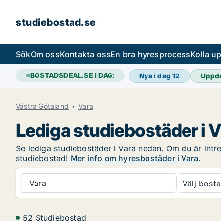
studiebostad.se
Sök
Om oss
Kontakta oss
En bra hyresprocess
Kolla u
BOSTADSDEAL.SE I DAG:
Nya i dag
12
Uppd
Västra Götaland
Vara
Lediga studiebostäder i 
Se lediga studiebostäder i Vara nedan. Om du är intres
studiebostad!
Mer info om hyresbostäder i Vara
.
Vara
Välj bosta
52 Studiebostad