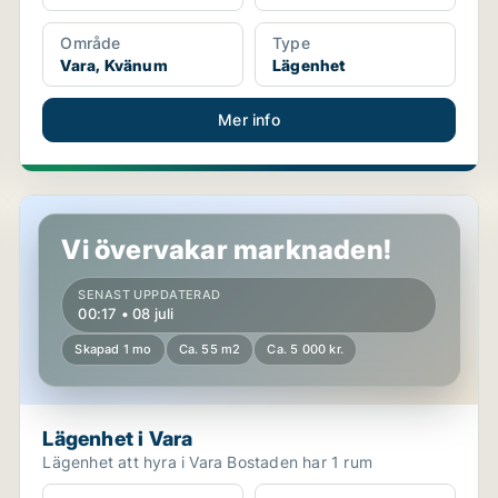
Område
Type
Vara, Kvänum
Lägenhet
Mer info
Lägenhet i Vara
Vi övervakar marknaden!
SENAST UPPDATERAD
00:17 • 08 juli
Skapad 1 mo
Ca. 55 m2
Ca. 5 000 kr.
Lägenhet i Vara
Lägenhet att hyra i Vara Bostaden har 1 rum