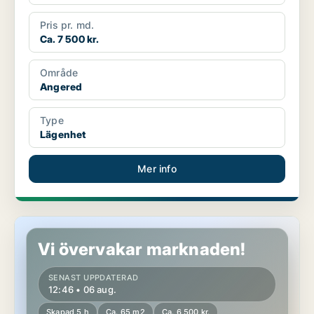
Pris pr. md.
Ca. 7 500 kr.
Område
Angered
Type
Lägenhet
Mer info
Lägenhet i Angered
Vi övervakar marknaden!
SENAST UPPDATERAD
12:46 • 06 aug.
Skapad 5 h
Ca. 65 m2
Ca. 6 500 kr.