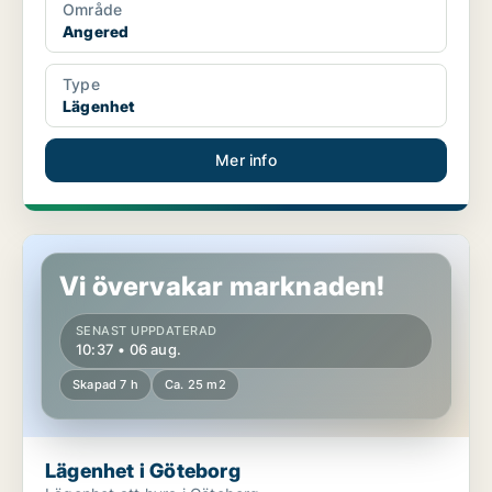
Område
Angered
Type
Lägenhet
Mer info
Lägenhet i Göteborg
Vi övervakar marknaden!
SENAST UPPDATERAD
10:37 • 06 aug.
Skapad 7 h
Ca. 25 m2
Lägenhet i Göteborg