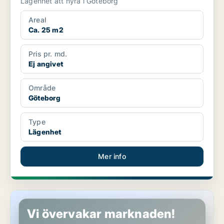
Lägenhet att hyra i Göteborg
Areal
Ca. 25 m2
Pris pr. md.
Ej angivet
Område
Göteborg
Type
Lägenhet
Mer info
Lägenhet i Göteborg
Vi övervakar marknaden!