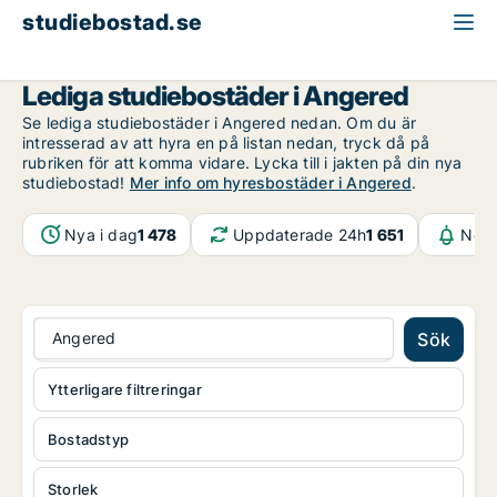
studiebostad.se
Göteborg
Angered
Lediga studiebostäder i Angered
Se lediga studiebostäder i Angered nedan. Om du är
intresserad av att hyra en på listan nedan, tryck då på
rubriken för att komma vidare. Lycka till i jakten på din nya
studiebostad!
Mer info om hyresbostäder i Angered
.
Nya i dag
1 478
Uppdaterade 24h
1 651
Noti
Angered
Sök
Ytterligare filtreringar
Bostadstyp
Storlek