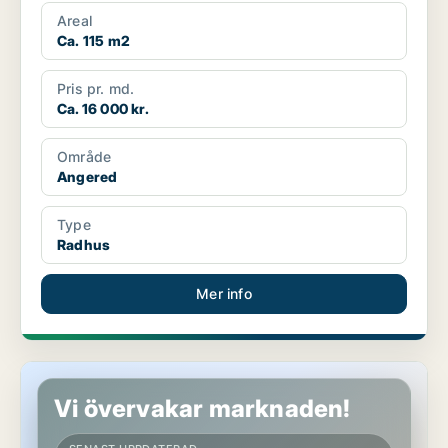
Areal
Ca. 115 m2
Pris pr. md.
Ca. 16 000 kr.
Område
Angered
Type
Radhus
Mer info
Radhus i Angered
Vi övervakar marknaden!