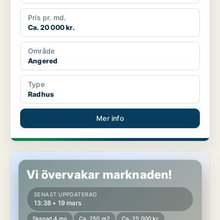
Pris pr. md.
Ca. 20 000 kr.
Område
Angered
Type
Radhus
Mer info
Radhus i Angered
Vi övervakar marknaden!
SENAST UPPDATERAD
13:38 • 19 mars
Skapad 4 mo
Ca. 250 m2
Ca. 25 000 kr.