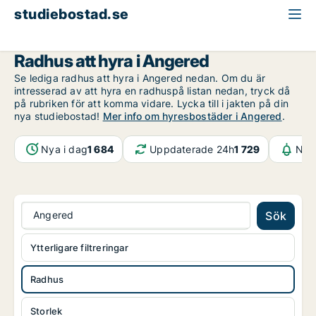
studiebostad.se
Radhus att hyra
Göteborg
Angered
Radhus att hyra i Angered
Se lediga radhus att hyra i Angered nedan. Om du är
intresserad av att hyra en radhuspå listan nedan, tryck då
på rubriken för att komma vidare. Lycka till i jakten på din
nya studiebostad!
Mer info om hyresbostäder i Angered
.
Nya i dag
1 684
Uppdaterade 24h
1 729
Noti
Angered
Sök
Ytterligare filtreringar
Radhus
Storlek