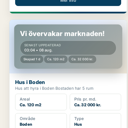
Mer info
Hus i Boden
Vi övervakar marknaden!
SENAST UPPDATERAD
03:04 • 08 aug.
Skapad 1 d
Ca. 120 m2
Ca. 32 000 kr.
Hus i Boden
Hus att hyra i Boden Bostaden har 5 rum
Areal
Pris pr. md.
Ca. 120 m2
Ca. 32 000 kr.
Område
Type
Boden
Hus