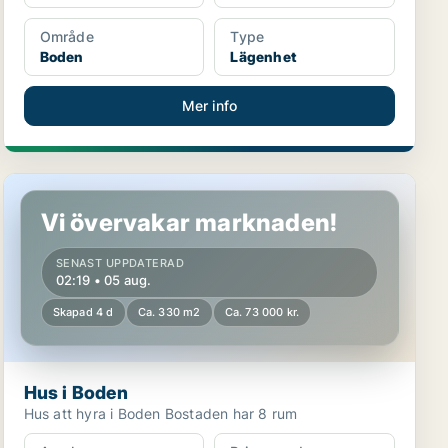
Område
Type
Boden
Lägenhet
Mer info
Hus i Boden
Vi övervakar marknaden!
SENAST UPPDATERAD
02:19 • 05 aug.
Skapad 4 d
Ca. 330 m2
Ca. 73 000 kr.
Hus i Boden
Hus att hyra i Boden Bostaden har 8 rum