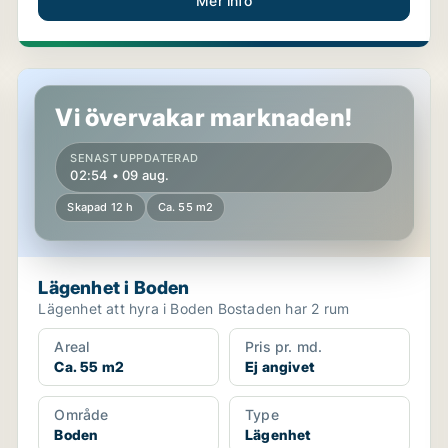
Mer info
Lägenhet i Boden
Vi övervakar marknaden!
SENAST UPPDATERAD
02:54 • 09 aug.
Skapad 12 h
Ca. 55 m2
Lägenhet i Boden
Lägenhet att hyra i Boden Bostaden har 2 rum
Areal
Pris pr. md.
Ca. 55 m2
Ej angivet
Område
Type
Boden
Lägenhet