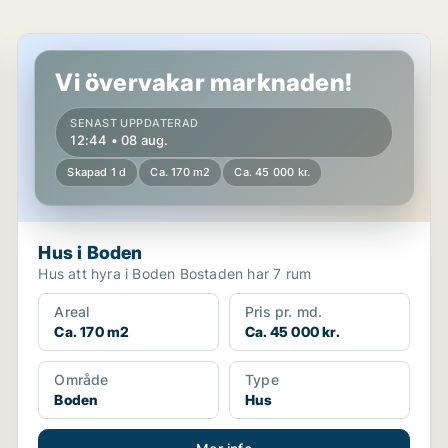
Hus i Boden
Vi övervakar marknaden!
SENAST UPPDATERAD
12:44 • 08 aug.
Skapad 1 d
Ca. 170 m2
Ca. 45 000 kr.
Hus i Boden
Hus att hyra i Boden Bostaden har 7 rum
Areal
Pris pr. md.
Ca. 170 m2
Ca. 45 000 kr.
Område
Type
Boden
Hus