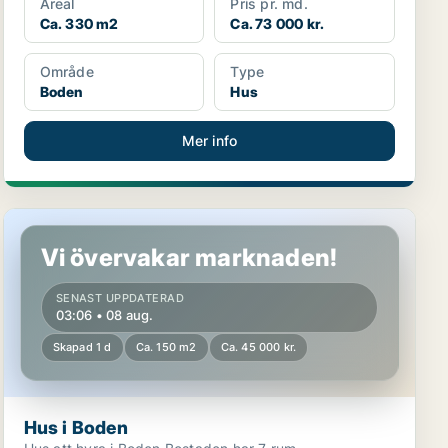
Areal
Pris pr. md.
Ca. 330 m2
Ca. 73 000 kr.
Område
Type
Boden
Hus
Mer info
Hus i Boden
Vi övervakar marknaden!
SENAST UPPDATERAD
03:06 • 08 aug.
Skapad 1 d
Ca. 150 m2
Ca. 45 000 kr.
Hus i Boden