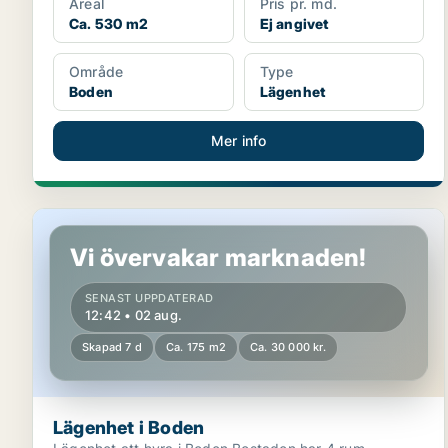
Areal
Pris pr. md.
Ca. 530 m2
Ej angivet
Område
Type
Boden
Lägenhet
Mer info
Lägenhet i Boden
Vi övervakar marknaden!
SENAST UPPDATERAD
12:42 • 02 aug.
Skapad 7 d
Ca. 175 m2
Ca. 30 000 kr.
Lägenhet i Boden