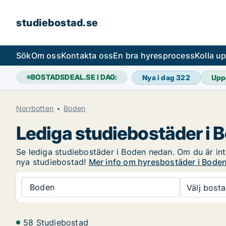
studiebostad.se
Sök
Om oss
Kontakta oss
En bra hyresprocess
Kolla u
BOSTADSDEAL.SE I DAG:
Nya i dag
322
Upp
Norrbotten
Boden
Lediga studiebostäder i 
Se lediga studiebostäder i Boden nedan. Om du är intr
nya studiebostad!
Mer info om hyresbostäder i Bode
Boden
Välj bosta
58 Studiebostad