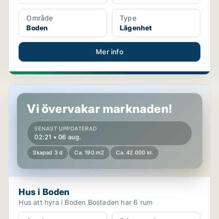
Område
Type
Boden
Lägenhet
Mer info
Hus i Boden
Vi övervakar marknaden!
SENAST UPPDATERAD
02:21 • 06 aug.
Skapad 3 d
Ca. 190 m2
Ca. 42 000 kr.
Hus i Boden
Hus att hyra i Boden Bostaden har 6 rum