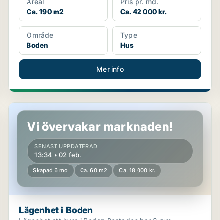
Areal
Pris pr. md.
Ca. 190 m2
Ca. 42 000 kr.
Område
Type
Boden
Hus
Mer info
Lägenhet i Boden
Vi övervakar marknaden!
SENAST UPPDATERAD
13:34 • 02 feb.
Skapad 6 mo
Ca. 60 m2
Ca. 18 000 kr.
Lägenhet i Boden