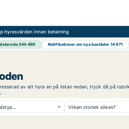
pp hyresvärden innan betalning
daterade 24h
465
Notifikationer om nya bostäder
14 971
Boden
esserad av att hyra en på listan nedan, tryck då på rubrike
n
.
dstyp...
Vilken storlek sökes?