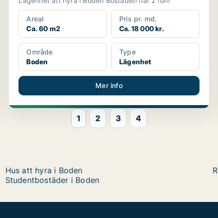
Lägenhet att hyra i Boden Bostaden har 2 rum
Areal
Pris pr. md.
Ca. 60 m2
Ca. 18 000 kr.
Område
Type
Boden
Lägenhet
Mer info
1
2
3
4
Hus att hyra i Boden
R
Studentbostäder i Boden