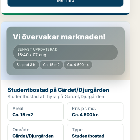
Mer info
Studentbostad på Gärdet/Djurgården
Vi övervakar marknaden!
SENAST UPPDATERAD
16:40 • 07 aug.
Skapad 3 h
Ca. 15 m2
Ca. 4 500 kr.
Studentbostad på Gärdet/Djurgården
Studentbostad att hyra på Gärdet/Djurgården
Areal
Pris pr. md.
Ca. 15 m2
Ca. 4 500 kr.
Område
Type
Gärdet/Djurgården
Studentbostad