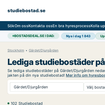
studiebostad.se
Sök
Om oss
Kontakta oss
En bra hyresprocess
Kolla u
BOSTADSDEAL.SE I DAG:
Nya i dag
1 843
Up
Stockholm
Gärdet/Djurgården
Lediga studiebostäder p
Se lediga studiebostäder på Gärdet/Djurgården nedan. 
jakten på din nya studiebostad!
Mer info om hyresbo
Gärdet/Djurgården
Välj bosta
102 Studiebostad