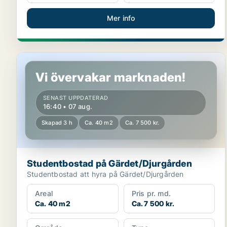
Mer info
Studentbostad på Gärdet/Djurgården
Vi övervakar marknaden!
SENAST UPPDATERAD
16:40 • 07 aug.
Skapad 3 h
Ca. 40 m2
Ca. 7 500 kr.
Studentbostad på Gärdet/Djurgården
Studentbostad att hyra på Gärdet/Djurgården
Areal
Pris pr. md.
Ca. 40 m2
Ca. 7 500 kr.