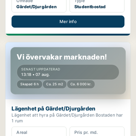
Område
Type
Gärdet/Djurgården
Studentbostad
Mer info
Lägenhet på Gärdet/Djurgården
Vi övervakar marknaden!
SENAST UPPDATERAD
13:18 • 07 aug.
Skapad 6 h
Ca. 25 m2
Ca. 6 000 kr.
Lägenhet på Gärdet/Djurgården
Lägenhet att hyra på Gärdet/Djurgården Bostaden har
1 rum
Areal
Pris pr. md.