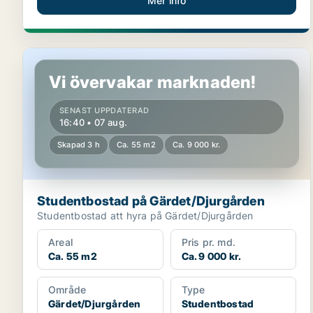
Mer info
Studentbostad på Gärdet/Djurgården
Vi övervakar marknaden!
SENAST UPPDATERAD
16:40 • 07 aug.
Skapad 3 h
Ca. 55 m2
Ca. 9 000 kr.
Studentbostad på Gärdet/Djurgården
Studentbostad att hyra på Gärdet/Djurgården
Areal
Pris pr. md.
Ca. 55 m2
Ca. 9 000 kr.
Område
Type
Gärdet/Djurgården
Studentbostad