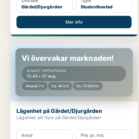
Område
Type
Gärdet/Djurgården
Studentbostad
Mer info
Lägenhet på Gärdet/Djurgården
Vi övervakar marknaden!
SENAST UPPDATERAD
12:45 • 07 aug.
Skapad 7 h
Ca. 40 m2
Ca. 13 000 kr.
Lägenhet på Gärdet/Djurgården
Lägenhet att hyra på Gärdet/Djurgården
Areal
Pris pr. md.