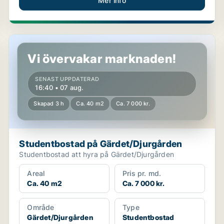
Mer info
Studentbostad på Gärdet/Djurgården
Vi övervakar marknaden!
SENAST UPPDATERAD
16:40 • 07 aug.
Skapad 3 h
Ca. 40 m2
Ca. 7 000 kr.
Studentbostad på Gärdet/Djurgården
Studentbostad att hyra på Gärdet/Djurgården
Areal
Pris pr. md.
Ca. 40 m2
Ca. 7 000 kr.
Område
Type
Gärdet/Djurgården
Studentbostad