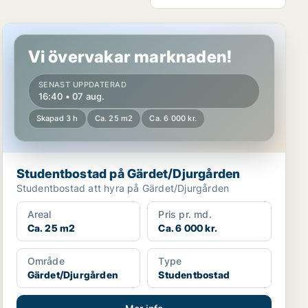
Studentbostad på Gärdet/Djurgården
Vi övervakar marknaden!
SENAST UPPDATERAD
16:40 • 07 aug.
Skapad 3 h
Ca. 25 m2
Ca. 6 000 kr.
Studentbostad på Gärdet/Djurgården
Studentbostad att hyra på Gärdet/Djurgården
Areal
Pris pr. md.
Ca. 25 m2
Ca. 6 000 kr.
Område
Type
Gärdet/Djurgården
Studentbostad