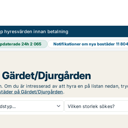
pp hyresvärden innan betalning
pdaterade 24h
2 065
Notifikationer om nya bostäder
11 80
å Gärdet/Djurgården
Om du är intresserad av att hyra en på listan nedan, tryc
städer på Gärdet/Djurgården
.
dstyp...
Vilken storlek sökes?