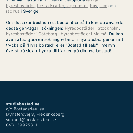
hyresbostäder
,
bostadsrätter
,
lägenheter
,
hus
,
rum
och
radhus
i Sverige.
Om du söker bostad i ett bestämt område kan du använda
dessa genvägar i sökningen:
Hyresbostäder i Stockholm
,
hyresbostäder i Göteborg
,
hyresbostäder i Malmö
. Du kan
även alltid göra en sökning efter din nya bostad genom att
trycka på "Hyra bostad" eller "Bostad till salu" i menyn
överst på sidan. Lycka till i jakten på din nya bostad!
studiebostad.se
c/o Bostadsdeal.se
Mynstersvej 3, Frederiksberg
support@bostadsdeal.se
CVR: 39925311