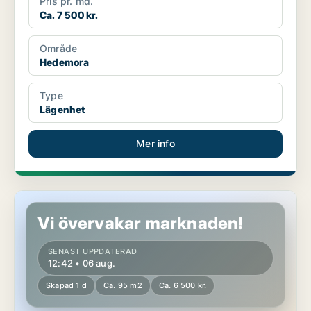
Pris pr. md.
Ca. 7 500 kr.
Område
Hedemora
Type
Lägenhet
Mer info
Lägenhet i Hedemora, Långshyttan
Vi övervakar marknaden!
SENAST UPPDATERAD
12:42 • 06 aug.
Skapad 1 d
Ca. 95 m2
Ca. 6 500 kr.