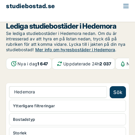
studiebostad.se
Dalarna
Hedemora
Lediga studiebostäder i Hedemora
Se lediga studiebostäder i Hedemora nedan. Om du är
intresserad av att hyra en på listan nedan, tryck då på
rubriken för att komma vidare. Lycka till i jakten på din nya
studiebostad!
Mer info om hyresbostäder i Hedemora
.
Nya i dag
1 647
Uppdaterade 24h
2 037
Not
Hedemora
Sök
Ytterligare filtreringar
Bostadstyp
Storlek