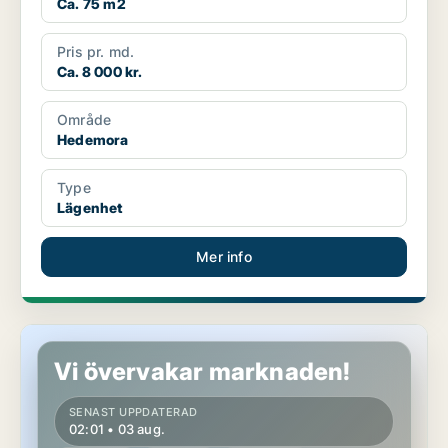
Ca. 75 m2
Pris pr. md.
Ca. 8 000 kr.
Område
Hedemora
Type
Lägenhet
Mer info
Lägenhet i Hedemora, Långshyttan
Vi övervakar marknaden!
SENAST UPPDATERAD
02:01 • 03 aug.