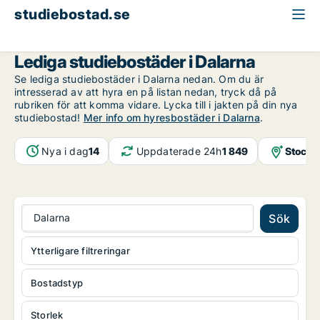
studiebostad.se
Dalarna
Lediga studiebostäder i Dalarna
Se lediga studiebostäder i Dalarna nedan. Om du är
intresserad av att hyra en på listan nedan, tryck då på
rubriken för att komma vidare. Lycka till i jakten på din nya
studiebostad!
Mer info om hyresbostäder i Dalarna
.
Nya i dag
14
Uppdaterade 24h
1 849
Stockh
Dalarna
Sök
Ytterligare filtreringar
Bostadstyp
Storlek