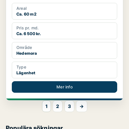
Areal
Ca. 60 m2
Pris pr. md.
Ca. 6 500 kr.
Område
Hedemora
Type
Lägenhet
Mer info
1
2
3
→
Populära sökningar