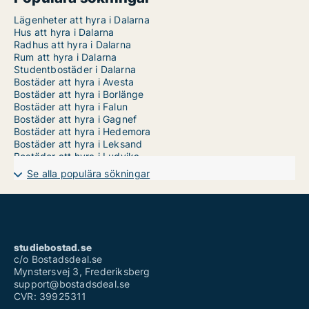
Lägenheter att hyra i Dalarna
Hus att hyra i Dalarna
Radhus att hyra i Dalarna
Rum att hyra i Dalarna
Studentbostäder i Dalarna
Bostäder att hyra i Avesta
Bostäder att hyra i Borlänge
Bostäder att hyra i Falun
Bostäder att hyra i Gagnef
Bostäder att hyra i Hedemora
Bostäder att hyra i Leksand
Bostäder att hyra i Ludvika
Bostäder att hyra i Malung-Sälen
Se alla populära sökningar
Bostäder att hyra i Mora
Bostäder att hyra i Orsa
Bostäder att hyra i Rättvik
Bostäder att hyra i Smedjebacken
Bostäder att hyra i Säter
Bostäder att hyra i Vansbro
studiebostad.se
Bostäder att hyra i Älvdalen
c/o Bostadsdeal.se
Mynstersvej 3, Frederiksberg
support@bostadsdeal.se
CVR: 39925311