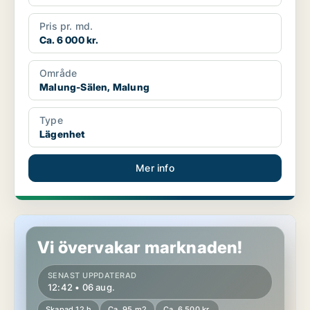
Pris pr. md.
Ca. 6 000 kr.
Område
Malung-Sälen, Malung
Type
Lägenhet
Mer info
Lägenhet i Hedemora, Långshyttan
Vi övervakar marknaden!
SENAST UPPDATERAD
12:42 • 06 aug.
Skapad 12 h
Ca. 95 m2
Ca. 6 500 kr.