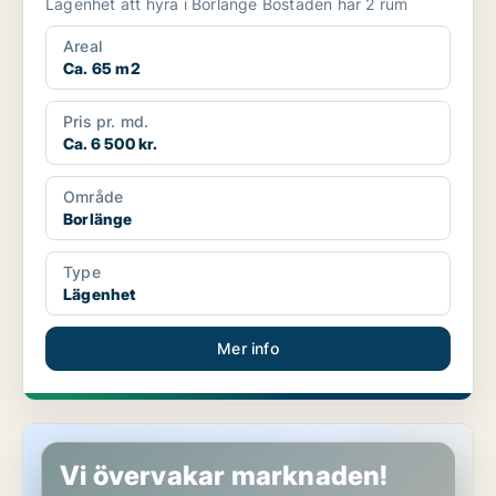
Lägenhet att hyra i Borlänge Bostaden har 2 rum
Areal
Ca. 65 m2
Pris pr. md.
Ca. 6 500 kr.
Område
Borlänge
Type
Lägenhet
Mer info
Lägenhet i Falun
Vi övervakar marknaden!