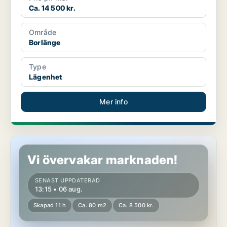
Ca. 14 500 kr.
Område
Borlänge
Type
Lägenhet
Mer info
Lägenhet i Borlänge
Vi övervakar marknaden!
SENAST UPPDATERAD
13:15 • 06 aug.
Skapad 11 h
Ca. 80 m2
Ca. 8 500 kr.