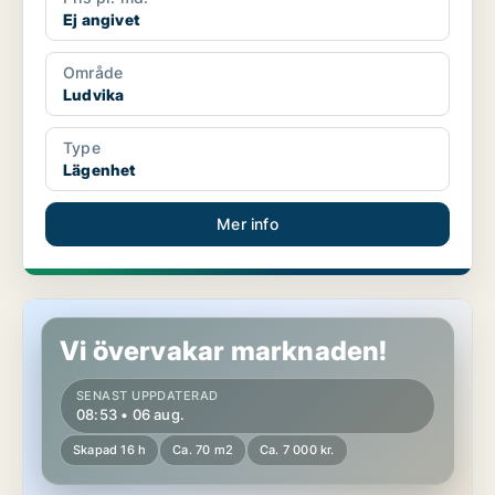
Ej angivet
Område
Ludvika
Type
Lägenhet
Mer info
Lägenhet i Vansbro
Vi övervakar marknaden!
SENAST UPPDATERAD
08:53 • 06 aug.
Skapad 16 h
Ca. 70 m2
Ca. 7 000 kr.