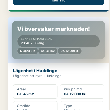
Mer info
Lägenhet i Huddinge
Vi övervakar marknaden!
SENAST UPPDATERAD
23:40 • 06 aug.
Skapad 8 h
Ca. 45 m2
Ca. 12 000 kr.
Lägenhet i Huddinge
Lägenhet att hyra i Huddinge
Areal
Pris pr. md.
Ca. 45 m2
Ca. 12 000 kr.
Område
Type