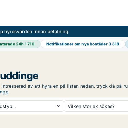
pp hyresvärden innan betalning
aterade 24h
1 710
Notifikationer om nya bostäder
3 318
Huddinge
ntresserad av att hyra en på listan nedan, tryck då på rub
inge
.
dstyp...
Vilken storlek sökes?