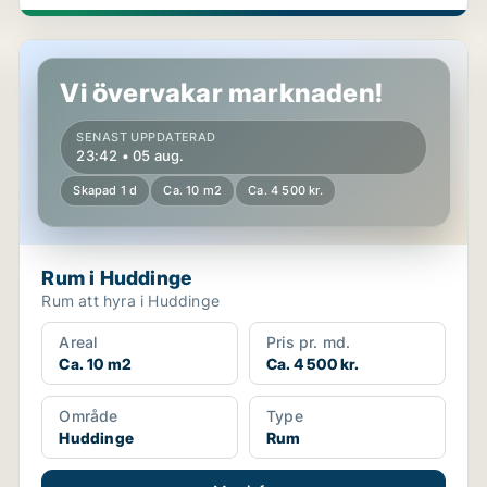
Rum i Huddinge
Vi övervakar marknaden!
SENAST UPPDATERAD
23:42 • 05 aug.
Skapad 1 d
Ca. 10 m2
Ca. 4 500 kr.
Rum i Huddinge
Rum att hyra i Huddinge
Areal
Pris pr. md.
Ca. 10 m2
Ca. 4 500 kr.
Område
Type
Huddinge
Rum