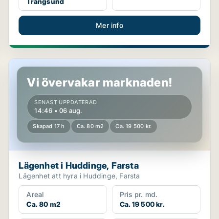
Trångsund
Mer info
Lägenhet i Huddinge, Farsta
Vi övervakar marknaden!
SENAST UPPDATERAD
14:46 • 06 aug.
Skapad 17 h
Ca. 80 m2
Ca. 19 500 kr.
Lägenhet i Huddinge, Farsta
Lägenhet att hyra i Huddinge, Farsta
Areal
Pris pr. md.
Ca. 80 m2
Ca. 19 500 kr.