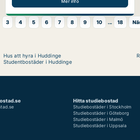
Mer info
3
4
5
6
7
8
9
10
...
18
Nä
Hus att hyra i Huddinge
R
Studentbostäder i Huddinge
ostad.se
Hitta studiebostad
tad.se
Studiebostäder i Stockholm
Studiebostäder i Göteborg
Studiebostäder i Malmö
Studiebostäder i Uppsala