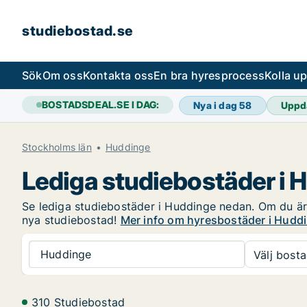
studiebostad.se
Sök
Om oss
Kontakta oss
En bra hyresprocess
Kolla u
BOSTADSDEAL.SE I DAG:
Nya i dag
58
Uppd
Stockholms län
Huddinge
Lediga studiebostäder i 
Se lediga studiebostäder i Huddinge nedan. Om du är i
nya studiebostad!
Mer info om hyresbostäder i Hudd
Huddinge
Välj bosta
310 Studiebostad