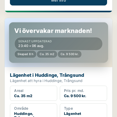
Mer info
Lägenhet i Huddinge, Trångsund
Vi övervakar marknaden!
SENAST UPPDATERAD
23:40 • 06 aug.
Skapad 8 h
Ca. 35 m2
Ca. 9 500 kr.
Lägenhet i Huddinge, Trångsund
Lägenhet att hyra i Huddinge, Trångsund
Areal
Pris pr. md.
Ca. 35 m2
Ca. 9 500 kr.
Område
Type
Huddinge,
Lägenhet