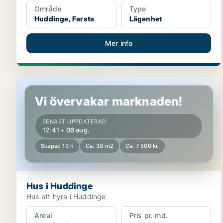
Område
Type
Huddinge, Farsta
Lägenhet
Mer info
Hus i Huddinge
Vi övervakar marknaden!
SENAST UPPDATERAD
12:41 • 06 aug.
Skapad 19 h
Ca. 30 m2
Ca. 7 500 kr.
Hus i Huddinge
Hus att hyra i Huddinge
Areal
Pris pr. md.