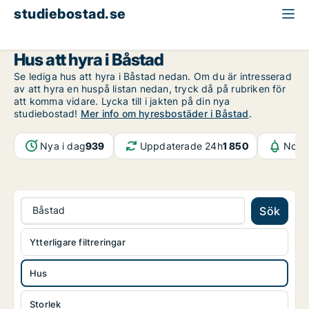
studiebostad.se
Hus att hyra
Skåne
Båstad
Hus att hyra i Båstad
Se lediga hus att hyra i Båstad nedan. Om du är intresserad
av att hyra en huspå listan nedan, tryck då på rubriken för
att komma vidare. Lycka till i jakten på din nya
studiebostad!
Mer info om hyresbostäder i Båstad
.
Nya i dag
939
Uppdaterade 24h
1 850
Notif
Båstad
Sök
Ytterligare filtreringar
Hus
Storlek