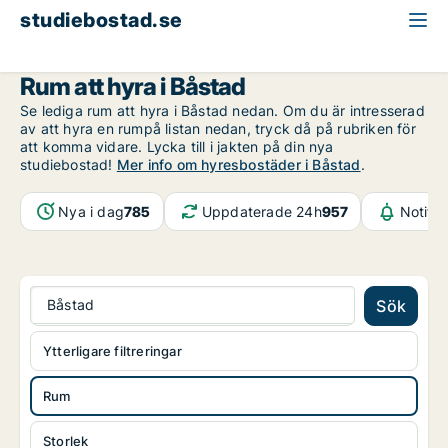
studiebostad.se
Rum att hyra
Skåne
Båstad
Rum att hyra i Båstad
Se lediga rum att hyra i Båstad nedan. Om du är intresserad
av att hyra en rumpå listan nedan, tryck då på rubriken för
att komma vidare. Lycka till i jakten på din nya
studiebostad!
Mer info om hyresbostäder i Båstad
.
Nya i dag
785
Uppdaterade 24h
957
Notifi
Båstad
Sök
Ytterligare filtreringar
Rum
Storlek