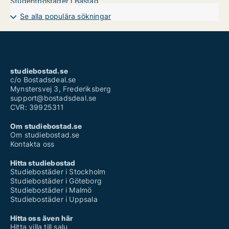
Studentbostäder i Båstad
Se alla populära sökningar
studiebostad.se
c/o Bostadsdeal.se
Mynstersvej 3, Frederiksberg
support@bostadsdeal.se
CVR: 39925311
Om studiebostad.se
Om studiebostad.se
Kontakta oss
Hitta studiebostad
Studiebostäder i Stockholm
Studiebostäder i Göteborg
Studiebostäder i Malmö
Studiebostäder i Uppsala
Hitta oss även här
Hitta villa till salu