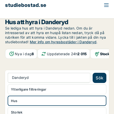
studiebostad.se
Hus att hyra
Stockholms län
Danderyd
Hus att hyra i Danderyd
Se lediga hus att hyra i Danderyd nedan. Om du är
intresserad av att hyra en huspå listan nedan, tryck då på
rubriken för att komma vidare. Lycka till i jakten på din nya
studiebostad!
Mer info om hyresbostäder i Danderyd
.
Nya i dag
8
Uppdaterade 24h
2 015
Stockho
Danderyd
Sök
Ytterligare filtreringar
Hus
Storlek