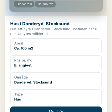
Skapad 2 d
Ca. 165 m2
Hus i Danderyd, Stocksund
Hus att hyra i Danderyd, Stocksund Bostaden har 6
rum Uthyres möblerad
Areal
Ca. 165 m2
Pris pr. md.
Ej angivet
Område
Danderyd, Stocksund
Type
Hus
Mer info