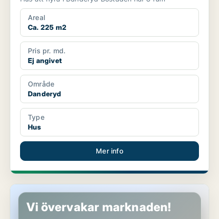
Areal
Ca. 225 m2
Pris pr. md.
Ej angivet
Område
Danderyd
Type
Hus
Mer info
Hus i Danderyd
Vi övervakar marknaden!