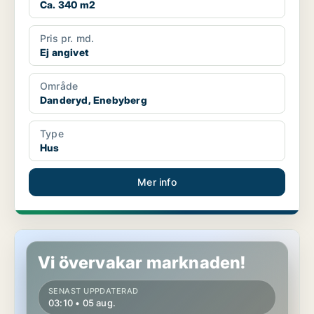
Ca. 340 m2
Pris pr. md.
Ej angivet
Område
Danderyd, Enebyberg
Type
Hus
Mer info
Hus i Danderyd, Stocksund
Vi övervakar marknaden!
SENAST UPPDATERAD
03:10 • 05 aug.