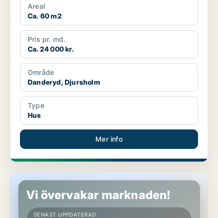
Areal
Ca. 60 m2
Pris pr. md.
Ca. 24 000 kr.
Område
Danderyd, Djursholm
Type
Hus
Mer info
Hus i Danderyd
Vi övervakar marknaden!
SENAST UPPDATERAD