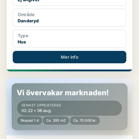
Område
Danderyd
Type
Hus
Mer info
Hus i Danderyd, Djursholm
Vi övervakar marknaden!
SENAST UPPDATERAD
02:22 • 06 aug.
Skapad 1 d
Ca. 395 m2
Ca. 70 000 kr.