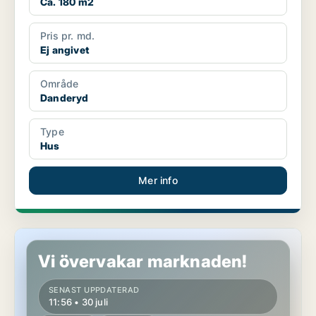
Ca. 180 m2
Pris pr. md.
Ej angivet
Område
Danderyd
Type
Hus
Mer info
Hus i Danderyd
Vi övervakar marknaden!
SENAST UPPDATERAD
11:56 • 30 juli