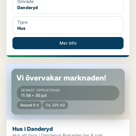
Område
Danderyd
Type
Hus
Mer info
Hus i Danderyd
Vi övervakar marknaden!
SENAST UPPDATERAD
11:56 • 30 juli
Skapad 8 d
Ca. 225 m2
Hus i Danderyd
Hus att hyra i Danderyd Bostaden har 8 rum