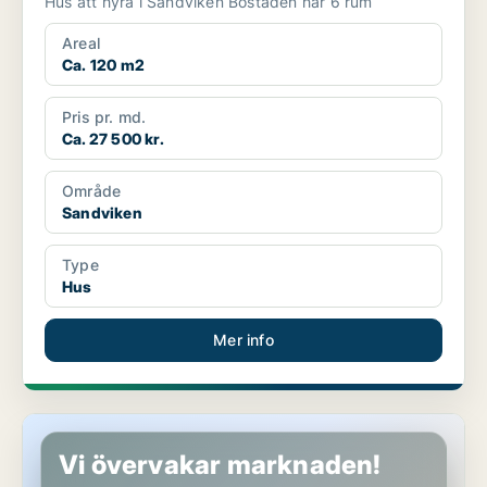
Hus att hyra i Sandviken Bostaden har 6 rum
Areal
Ca. 120 m2
Pris pr. md.
Ca. 27 500 kr.
Område
Sandviken
Type
Hus
Mer info
Hus i Sandviken
Vi övervakar marknaden!