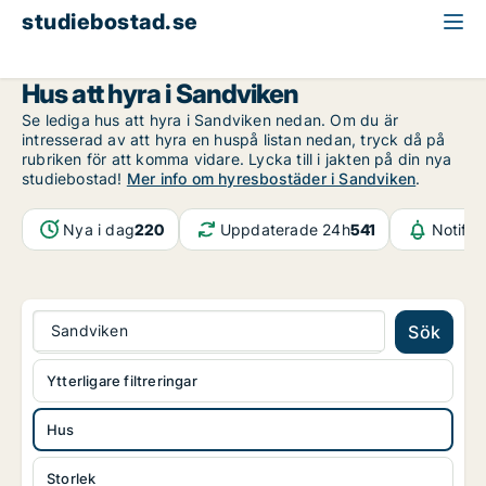
studiebostad.se
Hus att hyra
Gävleborg
Sandviken
Hus att hyra i Sandviken
Se lediga hus att hyra i Sandviken nedan. Om du är
intresserad av att hyra en huspå listan nedan, tryck då på
rubriken för att komma vidare. Lycka till i jakten på din nya
studiebostad!
Mer info om hyresbostäder i Sandviken
.
Nya i dag
220
Uppdaterade 24h
541
Notifik
Sandviken
Sök
Ytterligare filtreringar
Hus
Storlek