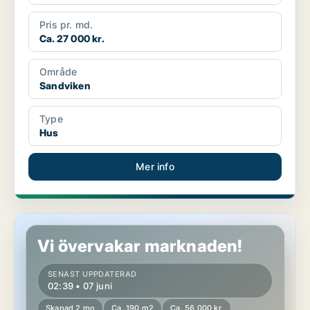
Pris pr. md.
Ca. 27 000 kr.
Område
Sandviken
Type
Hus
Mer info
Hus i Sandviken
Vi övervakar marknaden!
SENAST UPPDATERAD
02:39 • 07 juni
Skapad 2 mo
Ca. 190 m2
Ca. 56 000 kr.