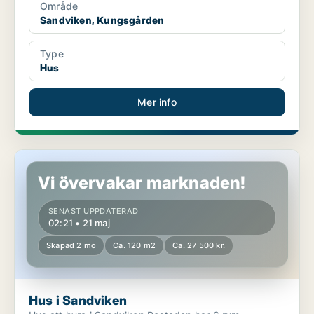
Område
Sandviken, Kungsgården
Type
Hus
Mer info
Hus i Sandviken
Vi övervakar marknaden!
SENAST UPPDATERAD
02:21 • 21 maj
Skapad 2 mo
Ca. 120 m2
Ca. 27 500 kr.
Hus i Sandviken