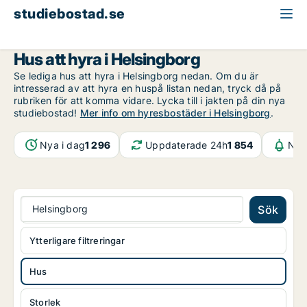
studiebostad.se
Hus att hyra
Skåne
Helsingborg
Hus att hyra i Helsingborg
Se lediga hus att hyra i Helsingborg nedan. Om du är
intresserad av att hyra en huspå listan nedan, tryck då på
rubriken för att komma vidare. Lycka till i jakten på din nya
studiebostad!
Mer info om hyresbostäder i Helsingborg
.
Nya i dag
1 296
Uppdaterade 24h
1 854
Not
Helsingborg
Sök
Ytterligare filtreringar
Hus
Storlek