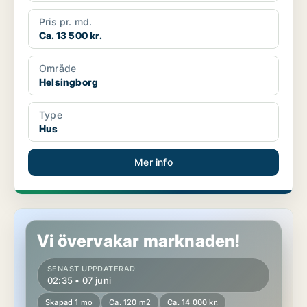
Pris pr. md.
Ca. 13 500 kr.
Område
Helsingborg
Type
Hus
Mer info
Hus i Helsingborg
Vi övervakar marknaden!
SENAST UPPDATERAD
02:35 • 07 juni
Skapad 1 mo
Ca. 120 m2
Ca. 14 000 kr.