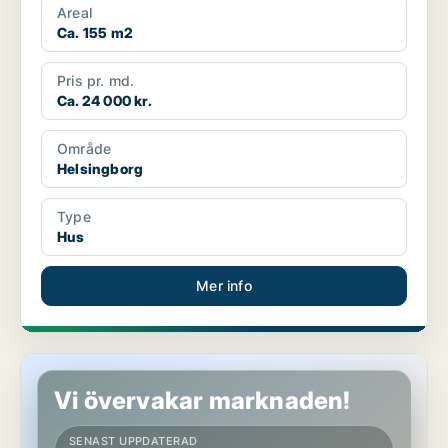
Areal
Ca. 155 m2
Pris pr. md.
Ca. 24 000 kr.
Område
Helsingborg
Type
Hus
Mer info
Hus i Helsingborg
Vi övervakar marknaden!
SENAST UPPDATERAD