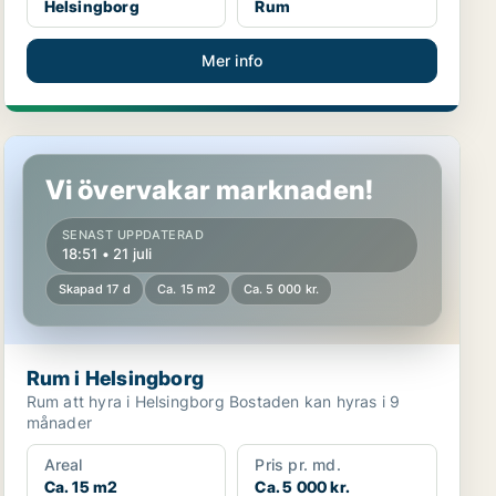
Helsingborg
Rum
Mer info
Rum i Helsingborg
Vi övervakar marknaden!
SENAST UPPDATERAD
18:51 • 21 juli
Skapad 17 d
Ca. 15 m2
Ca. 5 000 kr.
Rum i Helsingborg
Rum att hyra i Helsingborg Bostaden kan hyras i 9
månader
Areal
Pris pr. md.
Ca. 15 m2
Ca. 5 000 kr.