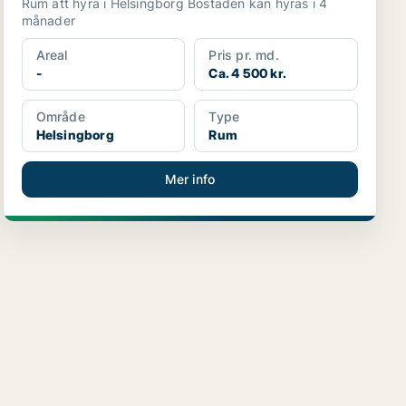
Rum att hyra i Helsingborg Bostaden kan hyras i 4
månader
Areal
Pris pr. md.
-
Ca. 4 500 kr.
Område
Type
Helsingborg
Rum
Mer info