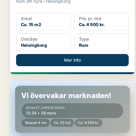
Rum att hyra i Helsingborg
Areal
Pris pr. md.
Ca. 15 m2
Ca. 4 500 kr.
Område
Type
Helsingborg
Rum
Mer info
Rum i Helsingborg
Vi övervakar marknaden!
SENAST UPPDATERAD
13:34 • 26 mars
Skapad 4 mo
Ca. 20 m2
Ca. 4 500 kr.