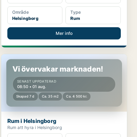
Område
Type
Helsingborg
Rum
Mer info
Rum i Helsingborg
Vi övervakar marknaden!
SENAST UPPDATERAD
08:50 • 01 aug.
Skapad 7 d
Ca. 35 m2
Ca. 4 500 kr.
Rum i Helsingborg
Rum att hyra i Helsingborg