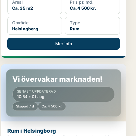
Areal
Pris pr. md.
Ca. 35 m2
Ca. 4 500 kr.
Område
Type
Helsingborg
Rum
Mer info
Rum i Helsingborg
Vi övervakar marknaden!
SENAST UPPDATERAD
10:54 • 01 aug.
Skapad 7 d
Ca. 4 500 kr.
Rum i Helsingborg