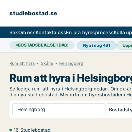
studiebostad.se
Sök
Om oss
Kontakta oss
En bra hyresprocess
Kolla u
BOSTADSDEAL.SE I DAG:
Nya i dag
461
Upp
Rum att hyra
Skåne
Helsingborg
Rum att hyra i Helsingbor
Se lediga rum att hyra i Helsingborg nedan. Om du är 
din nya studiebostad!
Mer info om hyresbostäder i H
Helsingborg
Bostadsty
16 Studiebostad