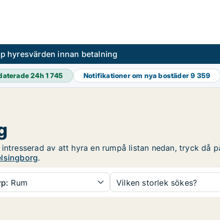
pp hyresvärden innan betalning
daterade 24h
1 745
Notifikationer om nya bostäder
9 359
g
intresserad av att hyra en rumpå listan nedan, tryck då på
elsingborg
.
p:
Rum
Vilken storlek sökes?