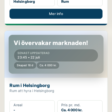
Helsingborg
Rum
Mer info
Rum i Helsingborg
Vi övervakar marknaden!
SENAST UPPDATERAD
23:45 • 22 juli
Skapad 16 d
Ca. 4 000 kr.
Rum i Helsingborg
Rum att hyra i Helsingborg
Areal
Pris pr. md.
-
Ca. 4 000 kr.