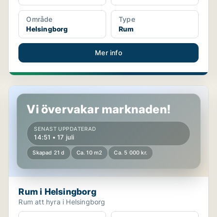
Område
Type
Helsingborg
Rum
Mer info
Rum i Helsingborg
Vi övervakar marknaden!
SENAST UPPDATERAD
14:51 • 17 juli
Skapad 21 d
Ca. 10 m2
Ca. 5 000 kr.
Rum i Helsingborg
Rum att hyra i Helsingborg