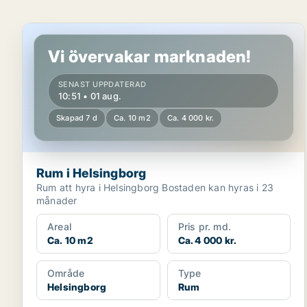
Rum i Helsingborg
Vi övervakar marknaden!
SENAST UPPDATERAD
10:51 • 01 aug.
Skapad 7 d
Ca. 10 m2
Ca. 4 000 kr.
Rum i Helsingborg
Rum att hyra i Helsingborg Bostaden kan hyras i 23
månader
Areal
Pris pr. md.
Ca. 10 m2
Ca. 4 000 kr.
Område
Type
Helsingborg
Rum