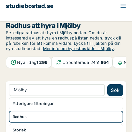
studiebostad.se
Radhus att hyra
Östergötland
Mjölby
Radhus att hyra i Mjölby
Se lediga radhus att hyra i Mjölby nedan. Om du är
intresserad av att hyra en radhuspå listan nedan, tryck då
på rubriken för att komma vidare. Lycka till i jakten på din
nya studiebostad!
Mer info om hyresbostäder i Mjölby
.
Nya i dag
1 296
Uppdaterade 24h
1 854
Not
Mjölby
Sök
Ytterligare filtreringar
Radhus
Storlek