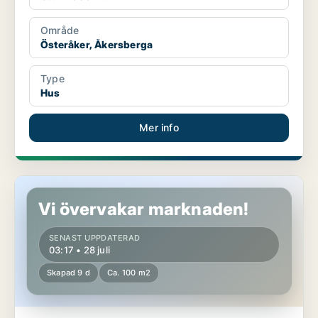
Område
Österåker, Åkersberga
Type
Hus
Mer info
Hus i Österåker
Vi övervakar marknaden!
SENAST UPPDATERAD
03:17 • 28 juli
Skapad 9 d
Ca. 100 m2