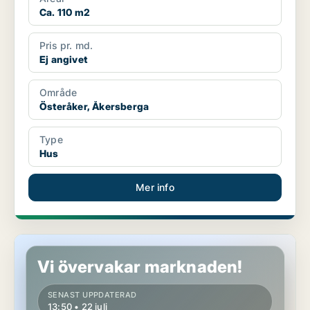
Ca. 110 m2
Pris pr. md.
Ej angivet
Område
Österåker, Åkersberga
Type
Hus
Mer info
Hus i Österåker, Åkersberga
Vi övervakar marknaden!
SENAST UPPDATERAD
13:50 • 22 juli