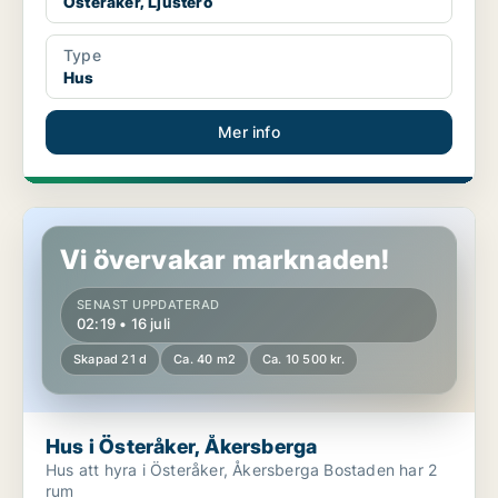
Österåker, Ljusterö
Type
Hus
Mer info
Hus i Österåker, Åkersberga
Vi övervakar marknaden!
SENAST UPPDATERAD
02:19 • 16 juli
Skapad 21 d
Ca. 40 m2
Ca. 10 500 kr.
Hus i Österåker, Åkersberga
Hus att hyra i Österåker, Åkersberga Bostaden har 2
rum