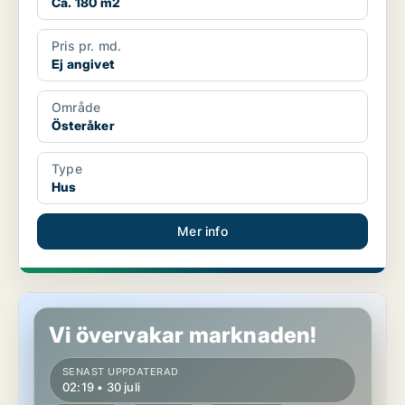
Ca. 180 m2
Pris pr. md.
Ej angivet
Område
Österåker
Type
Hus
Mer info
Hus i Österåker, Åkersberga
Vi övervakar marknaden!
SENAST UPPDATERAD
02:19 • 30 juli