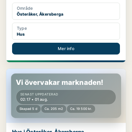
Område
Österåker, Åkersberga
Type
Hus
Mer info
Hus i Österåker, Åkersberga
Vi övervakar marknaden!
SENAST UPPDATERAD
02:17 • 01 aug.
Skapad 5 d
Ca. 205 m2
Ca. 19 500 kr.
Hus i Österåker, Åkersberga