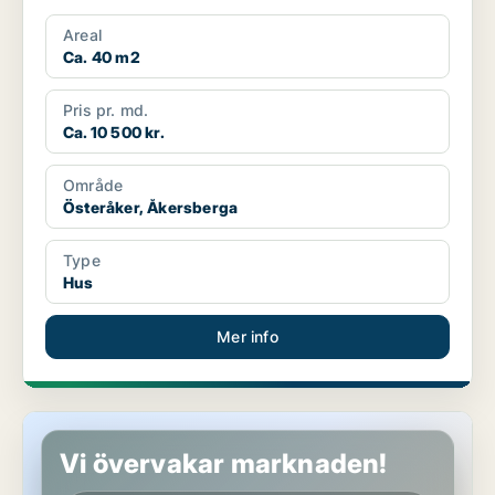
Areal
Ca. 40 m2
Pris pr. md.
Ca. 10 500 kr.
Område
Österåker, Åkersberga
Type
Hus
Mer info
Hus i Österåker, Ljusterö
Vi övervakar marknaden!