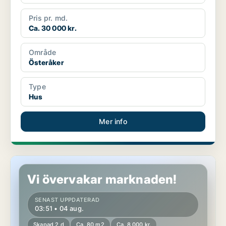
Pris pr. md.
Ca. 30 000 kr.
Område
Österåker
Type
Hus
Mer info
Hus i Österåker, Ljusterö
Vi övervakar marknaden!
SENAST UPPDATERAD
03:51 • 04 aug.
Skapad 2 d
Ca. 80 m2
Ca. 8 000 kr.