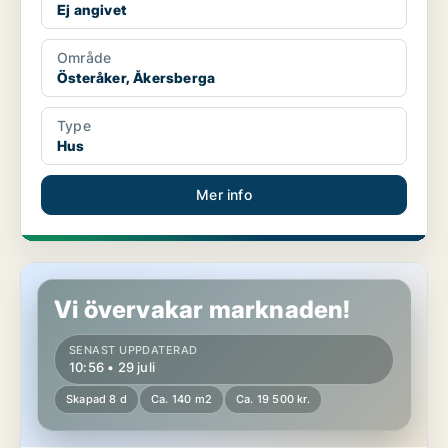
Ej angivet
Område
Österåker, Åkersberga
Type
Hus
Mer info
Hus i Österåker, Ljusterö
Vi övervakar marknaden!
SENAST UPPDATERAD
10:56 • 29 juli
Skapad 8 d
Ca. 140 m2
Ca. 19 500 kr.