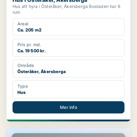
Hus att hyra i Österåker, Åkersberga Bostaden har 6
rum
Areal
Ca. 205 m2
Pris pr. md.
Ca. 19 500 kr.
Område
Österåker, Åkersberga
Type
Hus
Mer info
Hus i Österåker, Åkersberga