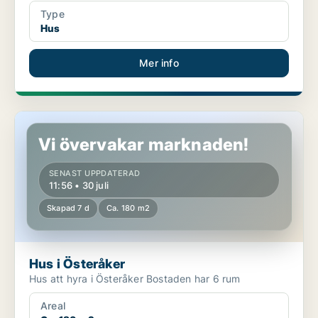
Type
Hus
Mer info
Hus i Österåker
Vi övervakar marknaden!
SENAST UPPDATERAD
11:56 • 30 juli
Skapad 7 d
Ca. 180 m2
Hus i Österåker
Hus att hyra i Österåker Bostaden har 6 rum
Areal