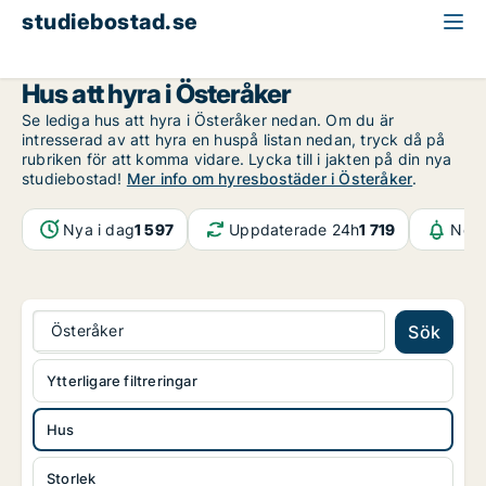
studiebostad.se
Hus att hyra
Stockholms län
Österåker
Hus att hyra i Österåker
Se lediga hus att hyra i Österåker nedan. Om du är
intresserad av att hyra en huspå listan nedan, tryck då på
rubriken för att komma vidare. Lycka till i jakten på din nya
studiebostad!
Mer info om hyresbostäder i Österåker
.
Nya i dag
1 597
Uppdaterade 24h
1 719
Noti
Österåker
Sök
Ytterligare filtreringar
Hus
Storlek