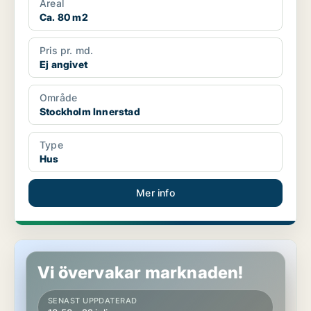
Areal
Ca. 80 m2
Pris pr. md.
Ej angivet
Område
Stockholm Innerstad
Type
Hus
Mer info
Hus i Stockholm
Vi övervakar marknaden!
SENAST UPPDATERAD