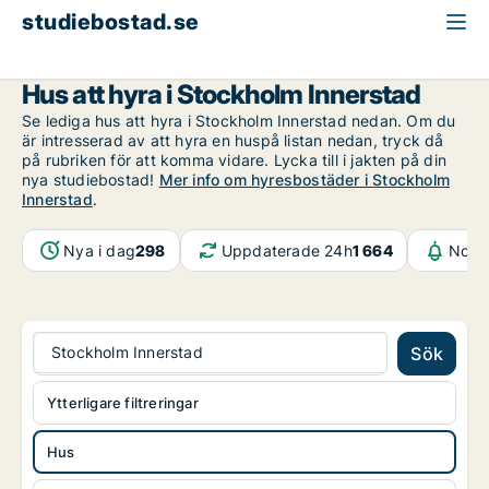
studiebostad.se
Hus att hyra
Stockholm
Stockholm Innerstad
Hus att hyra i Stockholm Innerstad
Se lediga hus att hyra i Stockholm Innerstad nedan. Om du
är intresserad av att hyra en huspå listan nedan, tryck då
på rubriken för att komma vidare. Lycka till i jakten på din
nya studiebostad!
Mer info om hyresbostäder i Stockholm
Innerstad
.
Nya i dag
298
Uppdaterade 24h
1 664
Notif
Stockholm Innerstad
Sök
Ytterligare filtreringar
Hus