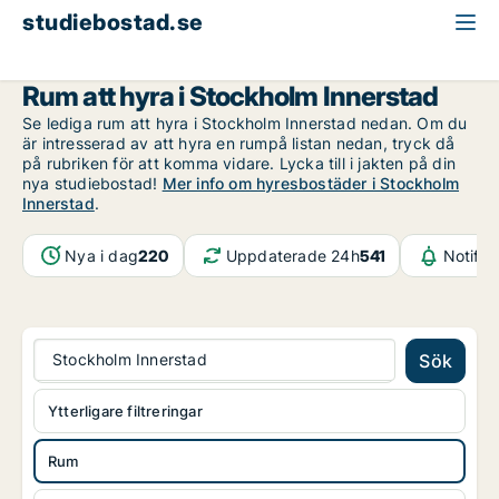
studiebostad.se
Rum att hyra
Stockholm
Stockholm Innerstad
Rum att hyra i Stockholm Innerstad
Se lediga rum att hyra i Stockholm Innerstad nedan. Om du
är intresserad av att hyra en rumpå listan nedan, tryck då
på rubriken för att komma vidare. Lycka till i jakten på din
nya studiebostad!
Mer info om hyresbostäder i Stockholm
Innerstad
.
Nya i dag
220
Uppdaterade 24h
541
Notifik
Stockholm Innerstad
Sök
Ytterligare filtreringar
Rum