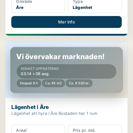
Område
Type
Åre
Lägenhet
Mer info
Lägenhet i Åre
Vi övervakar marknaden!
SENAST UPPDATERAD
03:14 • 08 aug.
Skapad 9 h
Ca. 45 m2
Ca. 8 500 kr.
Lägenhet i Åre
Lägenhet att hyra i Åre Bostaden har 1 rum
Areal
Pris pr. md.