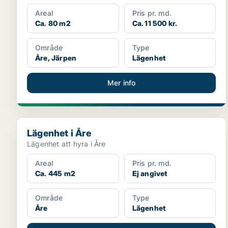
Areal
Pris pr. md.
Ca. 80 m2
Ca. 11 500 kr.
Område
Type
Åre, Järpen
Lägenhet
Mer info
Lägenhet i Åre
Lägenhet i Åre
Lägenhet att hyra i Åre
Areal
Pris pr. md.
Ca. 445 m2
Ej angivet
Område
Type
Åre
Lägenhet