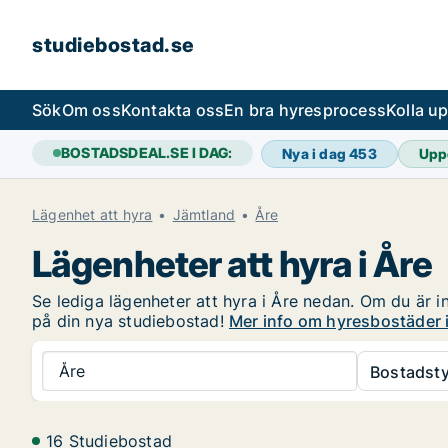
studiebostad.se
Sök
Om oss
Kontakta oss
En bra hyresprocess
Kolla u
BOSTADSDEAL.SE I DAG:
Nya i dag
453
Upp
Lägenhet att hyra
Jämtland
Åre
Lägenheter att hyra i Åre
Se lediga lägenheter att hyra i Åre nedan. Om du är in
på din nya studiebostad!
Mer info om hyresbostäder i
Åre
Bostadsty
16 Studiebostad