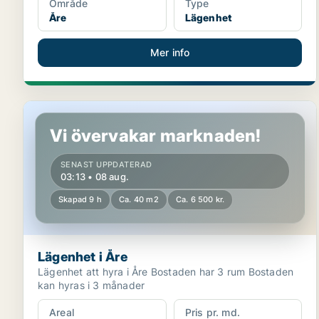
Område
Type
Åre
Lägenhet
Mer info
Lägenhet i Åre
Vi övervakar marknaden!
SENAST UPPDATERAD
03:13 • 08 aug.
Skapad 9 h
Ca. 40 m2
Ca. 6 500 kr.
Lägenhet i Åre
Lägenhet att hyra i Åre Bostaden har 3 rum Bostaden
kan hyras i 3 månader
Areal
Pris pr. md.