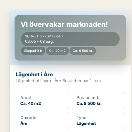
Lägenhet i Åre
Vi övervakar marknaden!
SENAST UPPDATERAD
03:05 • 08 aug.
Skapad 9 h
Ca. 40 m2
Ca. 6 500 kr.
Lägenhet i Åre
Lägenhet att hyra i Åre Bostaden har 1 rum
Areal
Pris pr. md.
Ca. 40 m2
Ca. 6 500 kr.
Område
Type
Åre
Lägenhet