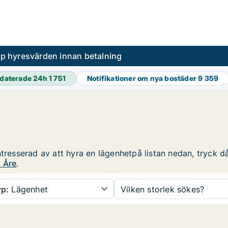
pp hyresvärden innan betalning
daterade 24h
1 751
Notifikationer om nya bostäder
9 359
tresserad av att hyra en lägenhetpå listan nedan, tryck då
 Åre
.
p:
Lägenhet
Vilken storlek sökes?