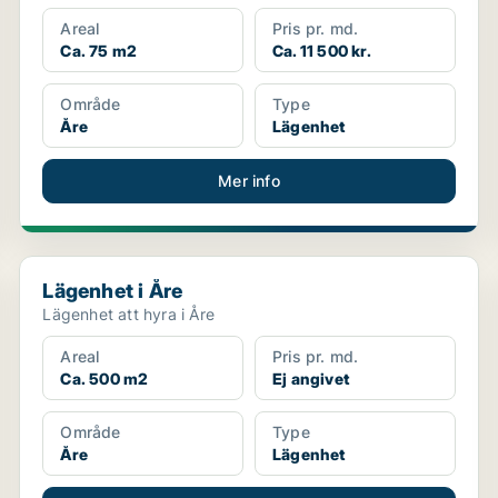
Areal
Pris pr. md.
Ca. 75 m2
Ca. 11 500 kr.
Område
Type
Åre
Lägenhet
Mer info
Lägenhet i Åre
Lägenhet i Åre
Lägenhet att hyra i Åre
Areal
Pris pr. md.
Ca. 500 m2
Ej angivet
Område
Type
Åre
Lägenhet