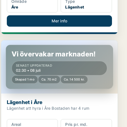
Område
Type
Åre
Lägenhet
Mer info
Lägenhet i Åre
Vi övervakar marknaden!
SENAST UPPDATERAD
02:30 • 08 juli
Skapad 1 mo
Ca. 70 m2
Ca. 14 500 kr.
Lägenhet i Åre
Lägenhet att hyra i Åre Bostaden har 4 rum
Areal
Pris pr. md.