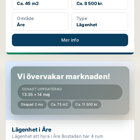
Ca. 45 m2
Ca. 8 500 kr.
Område
Type
Åre
Lägenhet
Mer info
Lägenhet i Åre
Vi övervakar marknaden!
SENAST UPPDATERAD
13:35 • 14 maj
Skapad 2 mo
Ca. 75 m2
Ca. 11 500 kr.
Lägenhet i Åre
Lägenhet att hyra i Åre Bostaden har 4 rum