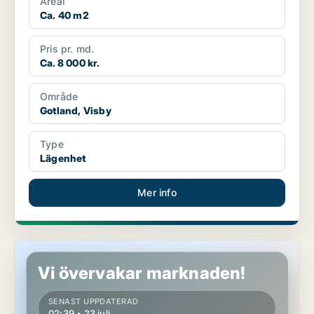
Areal
Ca. 40 m2
Pris pr. md.
Ca. 8 000 kr.
Område
Gotland, Visby
Type
Lägenhet
Mer info
Lägenhet i Gotland, Visby
Vi övervakar marknaden!
SENAST UPPDATERAD
02:39 • 23 juli