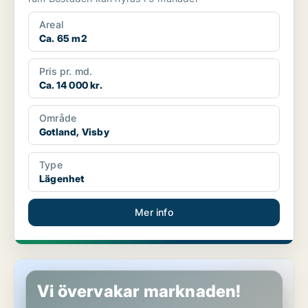
Areal
Ca. 65 m2
Pris pr. md.
Ca. 14 000 kr.
Område
Gotland, Visby
Type
Lägenhet
Mer info
Lägenhet i Gotland, Visby
Vi övervakar marknaden!