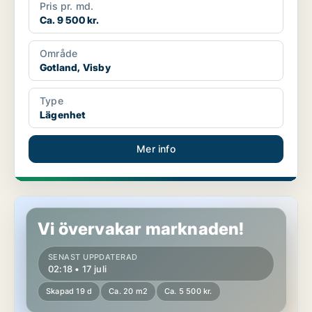
Pris pr. md.
Ca. 9 500 kr.
Område
Gotland, Visby
Type
Lägenhet
Mer info
Lägenhet i Gotland, Visby
Vi övervakar marknaden!
SENAST UPPDATERAD
02:18 • 17 juli
Skapad 19 d
Ca. 20 m2
Ca. 5 500 kr.