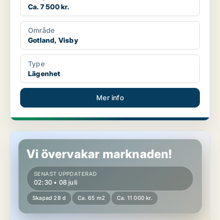
Ca. 7 500 kr.
Område
Gotland, Visby
Type
Lägenhet
Mer info
Lägenhet i Gotland, Romakloster
Vi övervakar marknaden!
SENAST UPPDATERAD
02:30 • 08 juli
Skapad 28 d
Ca. 65 m2
Ca. 11 000 kr.