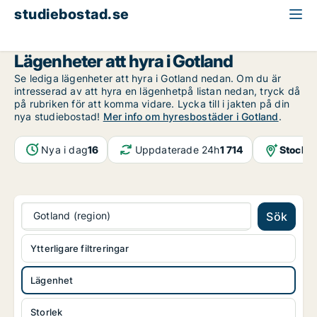
studiebostad.se
Lägenhet att hyra
Gotland (region)
Gotland
Lägenheter att hyra i Gotland
Se lediga lägenheter att hyra i Gotland nedan. Om du är
intresserad av att hyra en lägenhetpå listan nedan, tryck då
på rubriken för att komma vidare. Lycka till i jakten på din
nya studiebostad!
Mer info om hyresbostäder i Gotland
.
Nya i dag
16
Uppdaterade 24h
1 714
Stockh
Gotland (region)
Sök
Ytterligare filtreringar
Lägenhet
Storlek