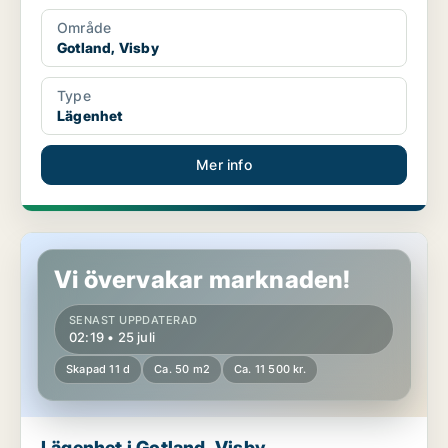
Område
Gotland, Visby
Type
Lägenhet
Mer info
Lägenhet i Gotland, Visby
Vi övervakar marknaden!
SENAST UPPDATERAD
02:19 • 25 juli
Skapad 11 d
Ca. 50 m2
Ca. 11 500 kr.
Lägenhet i Gotland, Visby