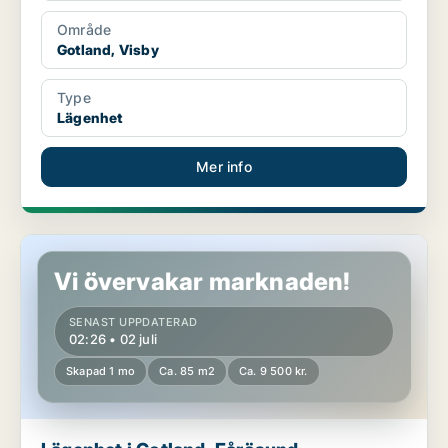
Område
Gotland, Visby
Type
Lägenhet
Mer info
Lägenhet i Gotland, Fårösund
Vi övervakar marknaden!
SENAST UPPDATERAD
02:26 • 02 juli
Skapad 1 mo
Ca. 85 m2
Ca. 9 500 kr.