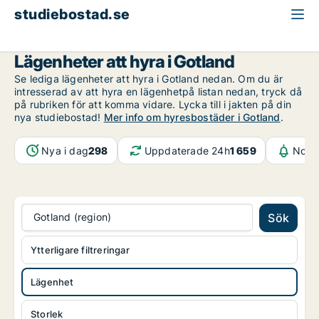
studiebostad.se
Lägenhet att hyra
Gotland (region)
Gotland
Lägenheter att hyra i Gotland
Se lediga lägenheter att hyra i Gotland nedan. Om du är
intresserad av att hyra en lägenhetpå listan nedan, tryck då
på rubriken för att komma vidare. Lycka till i jakten på din
nya studiebostad!
Mer info om hyresbostäder i Gotland
.
Nya i dag
298
Uppdaterade 24h
1 659
Notif
Gotland (region)
Sök
Ytterligare filtreringar
Lägenhet
Storlek