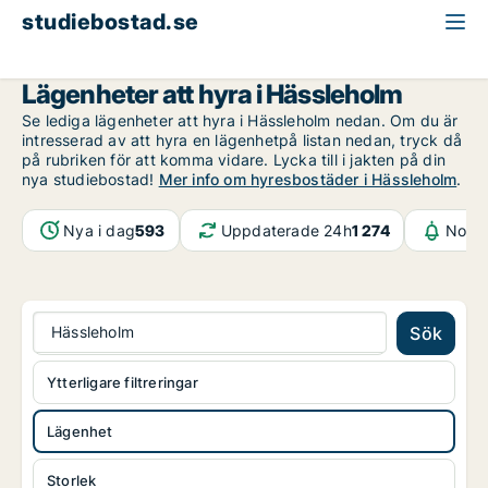
studiebostad.se
Lägenhet att hyra
Skåne
Hässleholm
Lägenheter att hyra i Hässleholm
Se lediga lägenheter att hyra i Hässleholm nedan. Om du är
intresserad av att hyra en lägenhetpå listan nedan, tryck då
på rubriken för att komma vidare. Lycka till i jakten på din
nya studiebostad!
Mer info om hyresbostäder i Hässleholm
.
Nya i dag
593
Uppdaterade 24h
1 274
Notif
Hässleholm
Sök
Ytterligare filtreringar
Lägenhet
Storlek