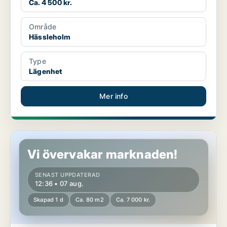
Ca. 4 500 kr.
Område
Hässleholm
Type
Lägenhet
Mer info
Lägenhet i Hässleholm
Vi övervakar marknaden!
SENAST UPPDATERAD
12:36 • 07 aug.
Skapad 1 d
Ca. 80 m2
Ca. 7 000 kr.