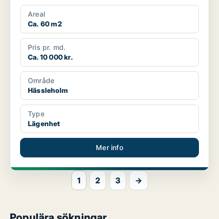
Areal
Ca. 60 m2
Pris pr. md.
Ca. 10 000 kr.
Område
Hässleholm
Type
Lägenhet
Mer info
1
2
3
→
Populära sökningar