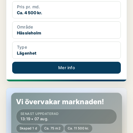
Pris pr. md.
Ca. 4 500 kr.
Område
Hässleholm
Type
Lägenhet
Mer info
Lägenhet i Hässleholm, Stoby
Vi övervakar marknaden!
SENAST UPPDATERAD
13:19 • 07 aug.
Skapad 1 d
Ca. 75 m2
Ca. 11 500 kr.