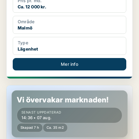
Pris pr. md.
Ca. 12 000 kr.
Område
Malmö
Type
Lägenhet
Mer info
Lägenhet i Malmö
Vi övervakar marknaden!
SENAST UPPDATERAD
14:36 • 07 aug.
Skapad 7 h
Ca. 35 m2