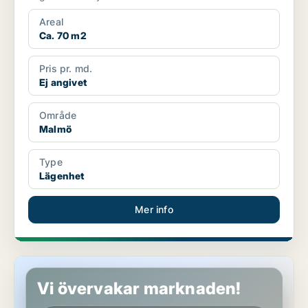
Areal
Ca. 70 m2
Pris pr. md.
Ej angivet
Område
Malmö
Type
Lägenhet
Mer info
Lägenhet i Malmö
Vi övervakar marknaden!