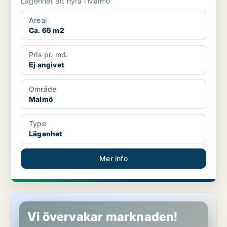
Lägenhet att hyra i Malmö
Areal
Ca. 65 m2
Pris pr. md.
Ej angivet
Område
Malmö
Type
Lägenhet
Mer info
Lägenhet i Malmö
Vi övervakar marknaden!