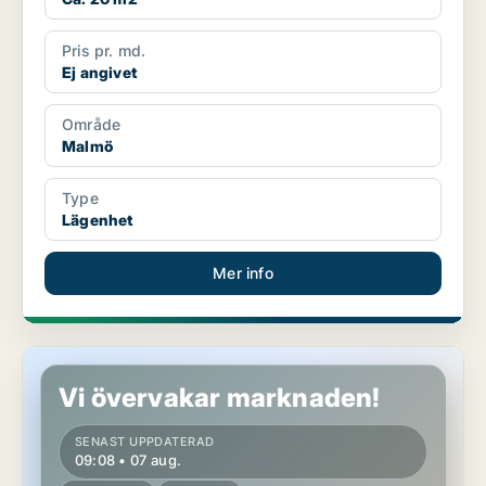
Pris pr. md.
Ej angivet
Område
Malmö
Type
Lägenhet
Mer info
Lägenhet i Malmö
Vi övervakar marknaden!
SENAST UPPDATERAD
09:08 • 07 aug.