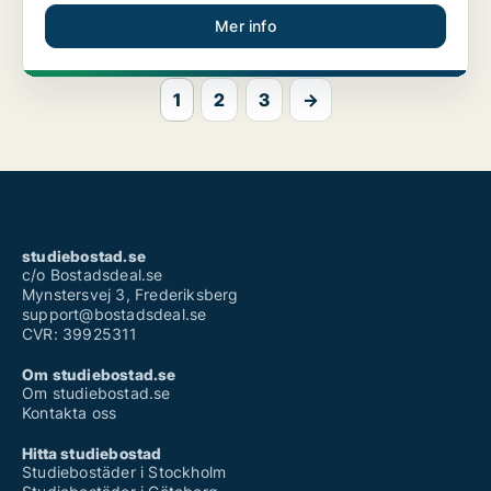
Mer info
1
2
3
→
studiebostad.se
c/o Bostadsdeal.se
Mynstersvej 3, Frederiksberg
support@bostadsdeal.se
CVR: 39925311
Om studiebostad.se
Om studiebostad.se
Kontakta oss
Hitta studiebostad
Studiebostäder i Stockholm