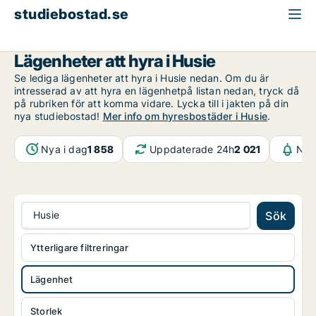
studiebostad.se
Lägenhet att hyra
Malmö
Husie
Lägenheter att hyra i Husie
Se lediga lägenheter att hyra i Husie nedan. Om du är
intresserad av att hyra en lägenhetpå listan nedan, tryck då
på rubriken för att komma vidare. Lycka till i jakten på din
nya studiebostad!
Mer info om hyresbostäder i Husie
.
Nya i dag
1 858
Uppdaterade 24h
2 021
Not
Husie
Sök
Ytterligare filtreringar
Lägenhet
Storlek