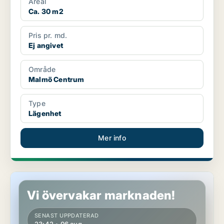
Areal
Ca. 30 m2
Pris pr. md.
Ej angivet
Område
Malmö Centrum
Type
Lägenhet
Mer info
Lägenhet i Malmö
Vi övervakar marknaden!
SENAST UPPDATERAD