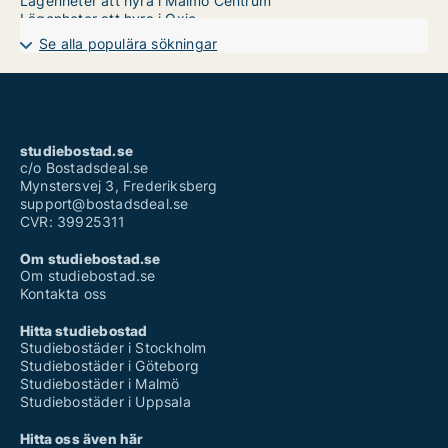
Lägenheter att hyra i Malmö Centrum
Lägenheter att hyra i Oxie
Lägenheter att hyra i Rosengård
Se alla populära sökningar
Lägenheter att hyra i Sofielund
studiebostad.se
c/o Bostadsdeal.se
Mynstersvej 3, Frederiksberg
support@bostadsdeal.se
CVR: 39925311
Om studiebostad.se
Om studiebostad.se
Kontakta oss
Hitta studiebostad
Studiebostäder i Stockholm
Studiebostäder i Göteborg
Studiebostäder i Malmö
Studiebostäder i Uppsala
Hitta oss även här