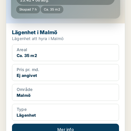
23:42 • 06 aug.
Skapad 7 h
Ca. 35 m2
Lägenhet i Malmö
Lägenhet att hyra i Malmö
Areal
Ca. 35 m2
Pris pr. md.
Ej angivet
Område
Malmö
Type
Lägenhet
Mer info