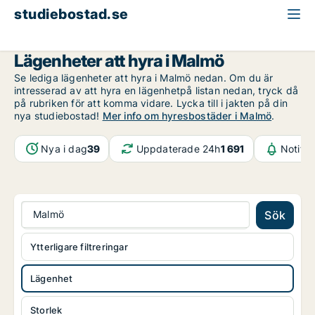
studiebostad.se
Lägenhet att hyra
Malmö
Lägenheter att hyra i Malmö
Se lediga lägenheter att hyra i Malmö nedan. Om du är
intresserad av att hyra en lägenhetpå listan nedan, tryck då
på rubriken för att komma vidare. Lycka till i jakten på din
nya studiebostad!
Mer info om hyresbostäder i Malmö
.
Nya i dag
39
Uppdaterade 24h
1 691
Notifik
Malmö
Sök
Ytterligare filtreringar
Lägenhet
Storlek