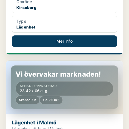
Område
Kirseberg
Type
Lägenhet
Mer info
Lägenhet i Malmö
Vi övervakar marknaden!
SENAST UPPDATERAD
23:42 • 06 aug.
Skapad 7 h
Ca. 35 m2
Lägenhet i Malmö
Lägenhet att hyra i Malmö