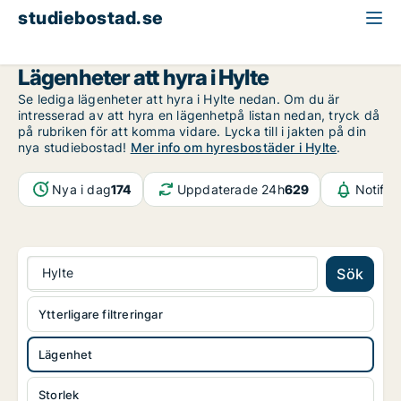
studiebostad.se
Lägenhet att hyra
Halland
Hylte
Lägenheter att hyra i Hylte
Se lediga lägenheter att hyra i Hylte nedan. Om du är
intresserad av att hyra en lägenhetpå listan nedan, tryck då
på rubriken för att komma vidare. Lycka till i jakten på din
nya studiebostad!
Mer info om hyresbostäder i Hylte
.
Nya i dag
174
Uppdaterade 24h
629
Notifik
Hylte
Sök
Ytterligare filtreringar
Lägenhet
Storlek