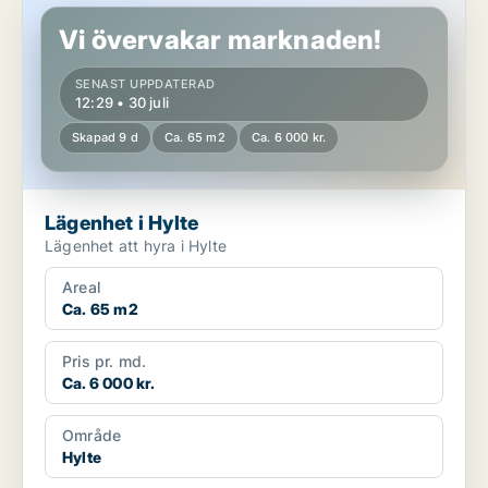
Vi övervakar marknaden!
SENAST UPPDATERAD
12:29 • 30 juli
Skapad 9 d
Ca. 65 m2
Ca. 6 000 kr.
Lägenhet i Hylte
Lägenhet att hyra i Hylte
Areal
Ca. 65 m2
Pris pr. md.
Ca. 6 000 kr.
Område
Hylte