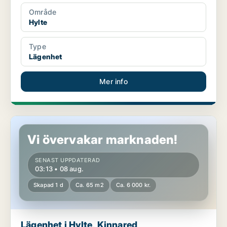
Område
Hylte
Type
Lägenhet
Mer info
Lägenhet i Hylte, Kinnared
Vi övervakar marknaden!
SENAST UPPDATERAD
03:13 • 08 aug.
Skapad 1 d
Ca. 65 m2
Ca. 6 000 kr.
Lägenhet i Hylte, Kinnared