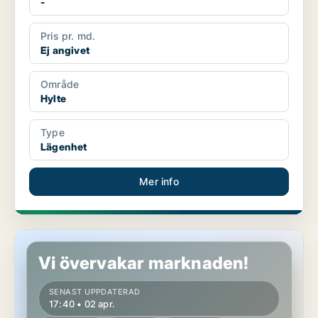
-
Pris pr. md.
Ej angivet
Område
Hylte
Type
Lägenhet
Mer info
Lägenhet i Hylte, Hyltebruk
Vi övervakar marknaden!
SENAST UPPDATERAD
17:40 • 02 apr.