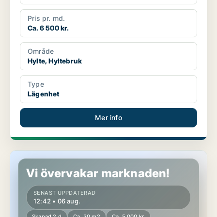
Pris pr. md.
Ca. 6 500 kr.
Område
Hylte, Hyltebruk
Type
Lägenhet
Mer info
Lägenhet i Hylte, Landeryd
Vi övervakar marknaden!
SENAST UPPDATERAD
12:42 • 06 aug.
Skapad 2 d
Ca. 30 m2
Ca. 5 000 kr.