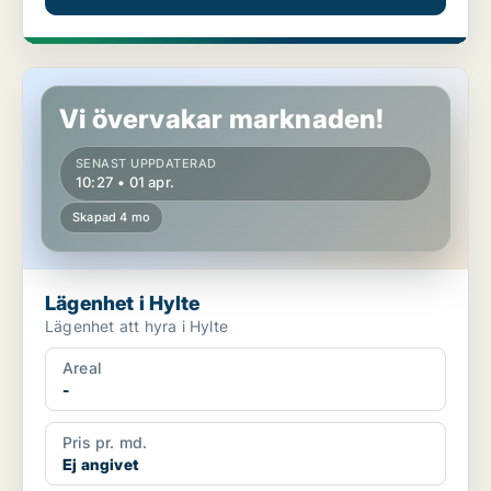
Lägenhet i Hylte
Vi övervakar marknaden!
SENAST UPPDATERAD
10:27 • 01 apr.
Skapad 4 mo
Lägenhet i Hylte
Lägenhet att hyra i Hylte
Areal
-
Pris pr. md.
Ej angivet