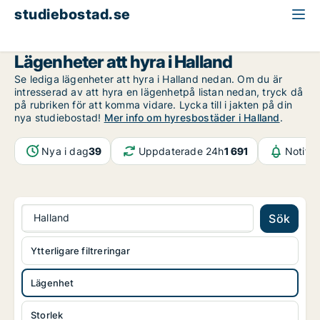
studiebostad.se
Lägenhet att hyra
Halland
Lägenheter att hyra i Halland
Se lediga lägenheter att hyra i Halland nedan. Om du är
intresserad av att hyra en lägenhetpå listan nedan, tryck då
på rubriken för att komma vidare. Lycka till i jakten på din
nya studiebostad!
Mer info om hyresbostäder i Halland
.
Nya i dag
39
Uppdaterade 24h
1 691
Notifik
Halland
Sök
Ytterligare filtreringar
Lägenhet
Storlek