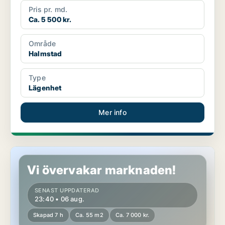
Pris pr. md.
Ca. 5 500 kr.
Område
Halmstad
Type
Lägenhet
Mer info
Lägenhet i Laholm, Mellbystrand
Vi övervakar marknaden!
SENAST UPPDATERAD
23:40 • 06 aug.
Skapad 7 h
Ca. 55 m2
Ca. 7 000 kr.