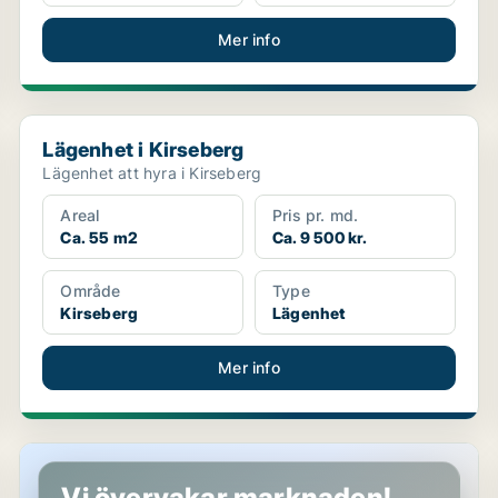
Mer info
Lägenhet i Kirseberg
Lägenhet i Kirseberg
Lägenhet att hyra i Kirseberg
Areal
Pris pr. md.
Ca. 55 m2
Ca. 9 500 kr.
Område
Type
Kirseberg
Lägenhet
Mer info
Lägenhet i Malmö
Vi övervakar marknaden!