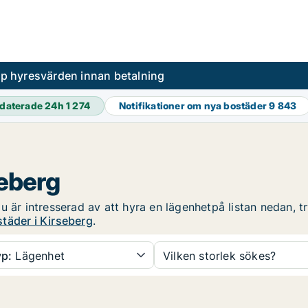
pp hyresvärden innan betalning
daterade 24h
1 274
Notifikationer om nya bostäder
9 843
seberg
 är intresserad av att hyra en lägenhetpå listan nedan, tr
täder i Kirseberg
.
p:
Lägenhet
Vilken storlek sökes?