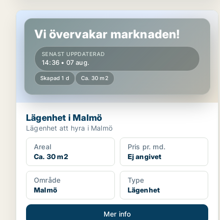
Lägenhet i Malmö
Vi övervakar marknaden!
SENAST UPPDATERAD
14:36 • 07 aug.
Skapad 1 d
Ca. 30 m2
Lägenhet i Malmö
Lägenhet att hyra i Malmö
Areal
Pris pr. md.
Ca. 30 m2
Ej angivet
Område
Type
Malmö
Lägenhet
Mer info