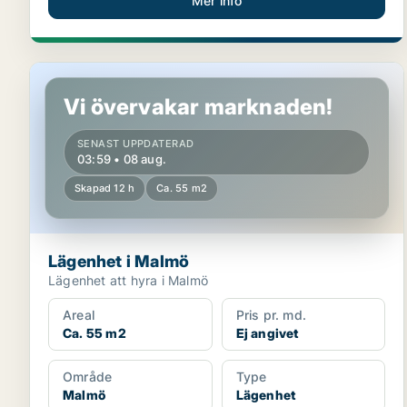
Mer info
Lägenhet i Malmö
Vi övervakar marknaden!
SENAST UPPDATERAD
03:59 • 08 aug.
Skapad 12 h
Ca. 55 m2
Lägenhet i Malmö
Lägenhet att hyra i Malmö
Areal
Pris pr. md.
Ca. 55 m2
Ej angivet
Område
Type
Malmö
Lägenhet