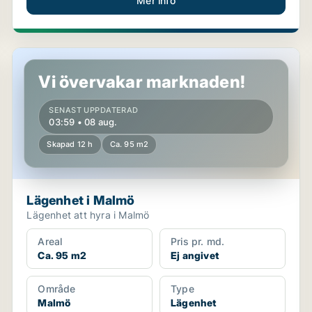
Mer info
Lägenhet i Malmö
Vi övervakar marknaden!
SENAST UPPDATERAD
03:59 • 08 aug.
Skapad 12 h
Ca. 95 m2
Lägenhet i Malmö
Lägenhet att hyra i Malmö
Areal
Pris pr. md.
Ca. 95 m2
Ej angivet
Område
Type
Malmö
Lägenhet