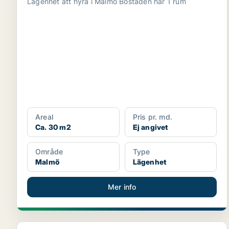
Lägenhet att hyra i Malmö Bostaden har 1 rum
Areal
Pris pr. md.
Ca. 30 m2
Ej angivet
Område
Type
Malmö
Lägenhet
Mer info
Lägenhet i Kirseberg