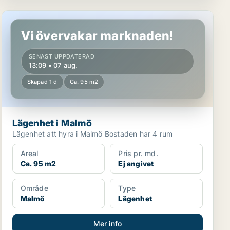
Lägenhet i Malmö
Vi övervakar marknaden!
SENAST UPPDATERAD
13:09 • 07 aug.
Skapad 1 d
Ca. 95 m2
Lägenhet i Malmö
Lägenhet att hyra i Malmö Bostaden har 4 rum
Areal
Pris pr. md.
Ca. 95 m2
Ej angivet
Område
Type
Malmö
Lägenhet
Mer info