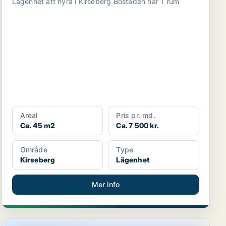
Lägenhet att hyra i Kirseberg Bostaden har 1 rum
Areal
Pris pr. md.
Ca. 45 m2
Ca. 7 500 kr.
Område
Type
Kirseberg
Lägenhet
Mer info
Lägenhet i Malmö