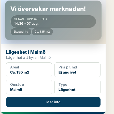
Vi övervakar marknaden!
SENAST UPPDATERAD
14:36 • 07 aug.
Skapad 1 d
Ca. 135 m2
Lägenhet i Malmö
Lägenhet att hyra i Malmö
Areal
Pris pr. md.
Ca. 135 m2
Ej angivet
Område
Type
Malmö
Lägenhet
Mer info