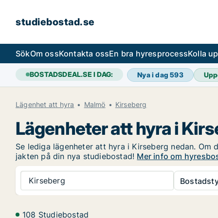
studiebostad.se
Sök
Om oss
Kontakta oss
En bra hyresprocess
Kolla u
BOSTADSDEAL.SE I DAG:
Nya i dag
593
Upp
Lägenhet att hyra
Malmö
Kirseberg
Lägenheter att hyra i Kir
Se lediga lägenheter att hyra i Kirseberg nedan. Om du
jakten på din nya studiebostad!
Mer info om hyresbos
Kirseberg
Bostadsty
108 Studiebostad