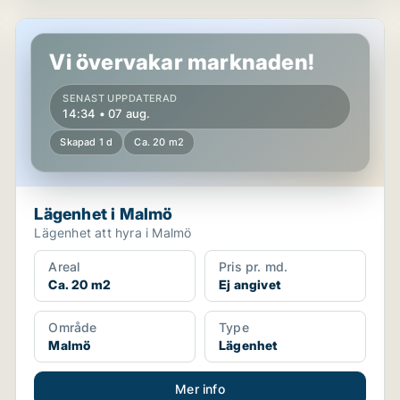
Lägenhet i Malmö
Vi övervakar marknaden!
SENAST UPPDATERAD
14:34 • 07 aug.
Skapad 1 d
Ca. 20 m2
Lägenhet i Malmö
Lägenhet att hyra i Malmö
Areal
Pris pr. md.
Ca. 20 m2
Ej angivet
Område
Type
Malmö
Lägenhet
Mer info