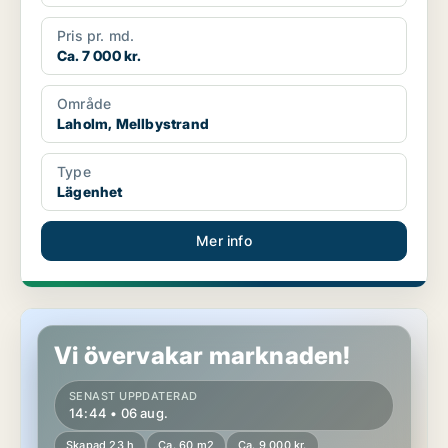
Pris pr. md.
Ca. 7 000 kr.
Område
Laholm, Mellbystrand
Type
Lägenhet
Mer info
Lägenhet i Laholm
Vi övervakar marknaden!
SENAST UPPDATERAD
14:44 • 06 aug.
Skapad 23 h
Ca. 60 m2
Ca. 9 000 kr.