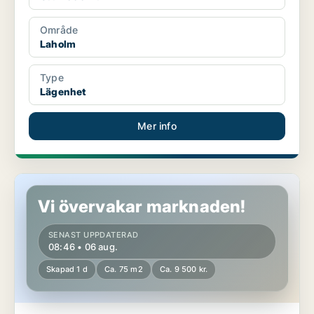
Område
Laholm
Type
Lägenhet
Mer info
Lägenhet i Laholm
Vi övervakar marknaden!
SENAST UPPDATERAD
08:46 • 06 aug.
Skapad 1 d
Ca. 75 m2
Ca. 9 500 kr.