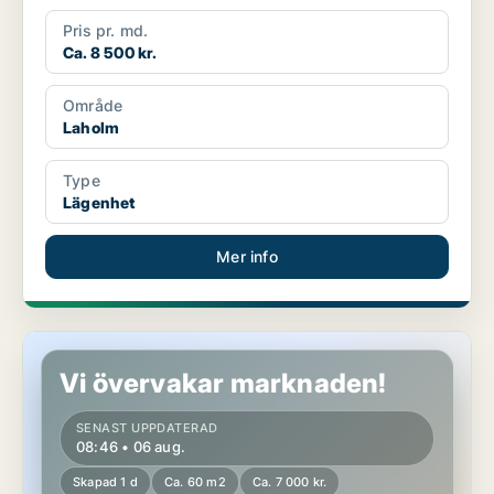
Pris pr. md.
Ca. 8 500 kr.
Område
Laholm
Type
Lägenhet
Mer info
Lägenhet i Laholm
Vi övervakar marknaden!
SENAST UPPDATERAD
08:46 • 06 aug.
Skapad 1 d
Ca. 60 m2
Ca. 7 000 kr.