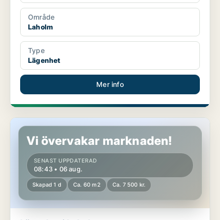
Område
Laholm
Type
Lägenhet
Mer info
Lägenhet i Laholm
Vi övervakar marknaden!
SENAST UPPDATERAD
08:43 • 06 aug.
Skapad 1 d
Ca. 60 m2
Ca. 7 500 kr.