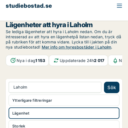
studiebostad.se
Lägenhet att hyra
Halland
Laholm
Lägenheter att hyra i Laholm
Se lediga lägenheter att hyra i Laholm nedan. Om du är
intresserad av att hyra en lägenhetpå listan nedan, tryck då
på rubriken för att komma vidare. Lycka till i jakten på din
nya studiebostad!
Mer info om hyresbostäder i Laholm
.
Nya i dag
1 153
Uppdaterade 24h
2 017
Noti
Laholm
Sök
Ytterligare filtreringar
Lägenhet
Storlek