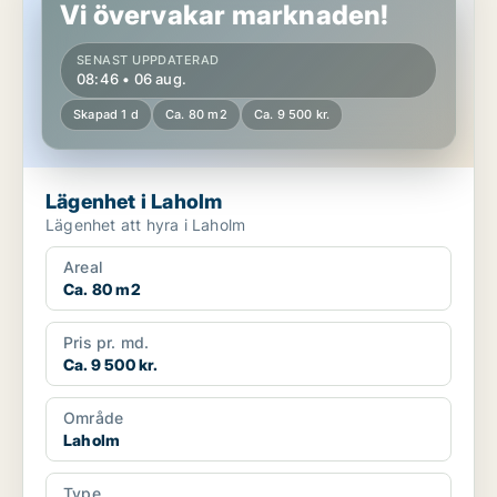
Vi övervakar marknaden!
SENAST UPPDATERAD
08:46 • 06 aug.
Skapad 1 d
Ca. 80 m2
Ca. 9 500 kr.
Lägenhet i Laholm
Lägenhet att hyra i Laholm
Areal
Ca. 80 m2
Pris pr. md.
Ca. 9 500 kr.
Område
Laholm
Type