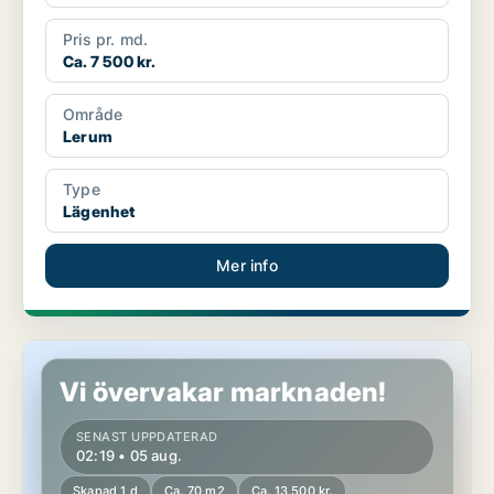
Pris pr. md.
Ca. 7 500 kr.
Område
Lerum
Type
Lägenhet
Mer info
Lägenhet i Lerum, Gråbo
Vi övervakar marknaden!
SENAST UPPDATERAD
02:19 • 05 aug.
Skapad 1 d
Ca. 70 m2
Ca. 13 500 kr.