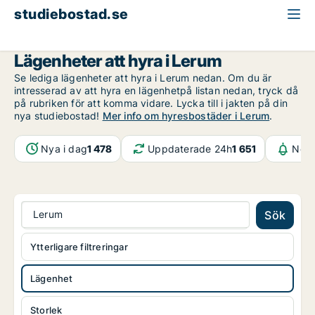
studiebostad.se
Lägenhet att hyra
Västra Götaland
Lerum
Lägenheter att hyra i Lerum
Se lediga lägenheter att hyra i Lerum nedan. Om du är
intresserad av att hyra en lägenhetpå listan nedan, tryck då
på rubriken för att komma vidare. Lycka till i jakten på din
nya studiebostad!
Mer info om hyresbostäder i Lerum
.
Nya i dag
1 478
Uppdaterade 24h
1 651
Noti
Lerum
Sök
Ytterligare filtreringar
Lägenhet
Storlek