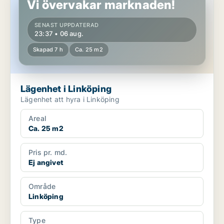
Vi övervakar marknaden!
SENAST UPPDATERAD
23:37 • 06 aug.
Skapad 7 h
Ca. 25 m2
Lägenhet i Linköping
Lägenhet att hyra i Linköping
Areal
Ca. 25 m2
Pris pr. md.
Ej angivet
Område
Linköping
Type