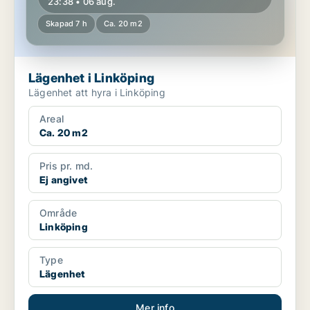
23:38 • 06 aug.
Skapad 7 h
Ca. 20 m2
Lägenhet i Linköping
Lägenhet att hyra i Linköping
Areal
Ca. 20 m2
Pris pr. md.
Ej angivet
Område
Linköping
Type
Lägenhet
Mer info