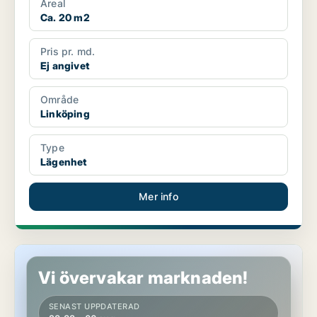
Areal
Ca. 20 m2
Pris pr. md.
Ej angivet
Område
Linköping
Type
Lägenhet
Mer info
Lägenhet i Linköping
Vi övervakar marknaden!
SENAST UPPDATERAD