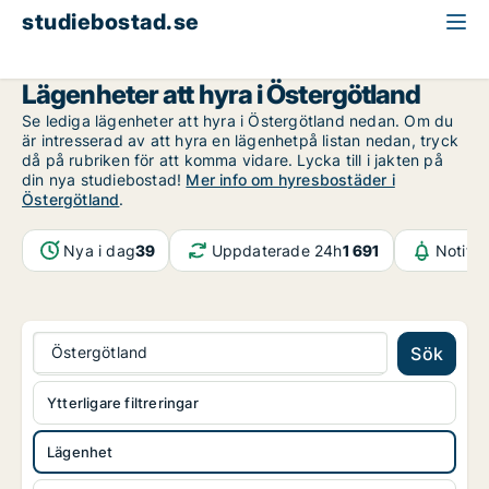
studiebostad.se
Lägenhet att hyra
Östergötland
Lägenheter att hyra i Östergötland
Se lediga lägenheter att hyra i Östergötland nedan. Om du
är intresserad av att hyra en lägenhetpå listan nedan, tryck
då på rubriken för att komma vidare. Lycka till i jakten på
din nya studiebostad!
Mer info om hyresbostäder i
Östergötland
.
Nya i dag
39
Uppdaterade 24h
1 691
Notifik
Östergötland
Sök
Ytterligare filtreringar
Lägenhet